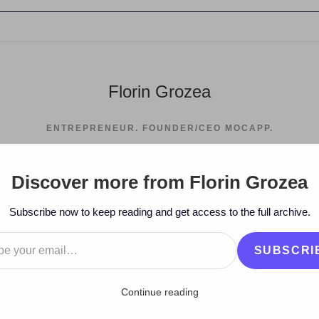
Florin Grozea
ENTREPRENEUR. FOUNDER/CEO MOCAPP.
Discover more from Florin Grozea
>
2007
>
December
>
Subscribe now to keep reading and get access to the full archive.
…
SUBSCRI
Continue reading
z (vpod.tv) despre web 2.0