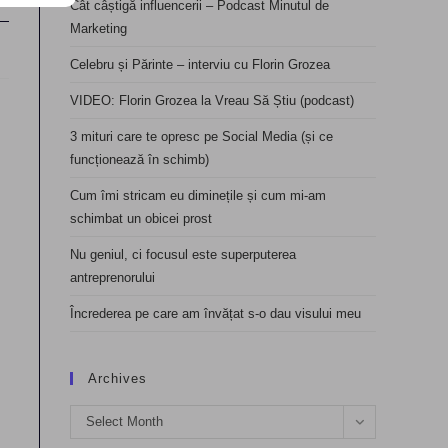
Cât câștigă influencerii – Podcast Minutul de
Marketing
Celebru și Părinte – interviu cu Florin Grozea
VIDEO: Florin Grozea la Vreau Să Știu (podcast)
3 mituri care te opresc pe Social Media (și ce
funcționează în schimb)
Cum îmi stricam eu diminețile și cum mi-am
schimbat un obicei prost
Nu geniul, ci focusul este superputerea
antreprenorului
Încrederea pe care am învățat s-o dau visului meu
Archives
Archives
Select Month