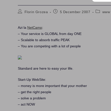
Post
Post
Post
Florin Grozea
5 December 2007
www
author:
published:
category
Azi la
NetCamp
:
– Your service is GLOBAL from day ONE
– Scalable to absorb traffic PEAK
– You are competing with a lot of people
Standard are here to easy your life.
Start-Up WebSite:
– money is more important that your mother
– get the right people
– solve a problem
– act NOW