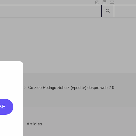
5
>
Zi de zi
>
Ce zice Rodrigo Schulz (vpod.tv) despre web 2.0
BE
Articles