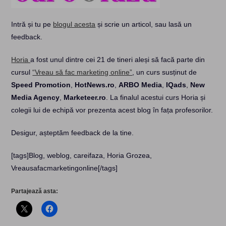
Intră și tu pe
blogul acesta
și scrie un articol, sau lasă un
feedback.
Horia
a fost unul dintre cei 21 de tineri aleși să facă parte din
cursul
“Vreau să fac marketing online”
, un curs susținut de
Speed Promotion
,
HotNews.ro
,
ARBO Media
,
IQads
,
New
Media Agency
,
Marketeer.ro
. La finalul acestui curs Horia și
colegii lui de echipă vor prezenta acest blog în fața profesorilor.
Desigur, așteptăm feedback de la tine.
[tags]Blog, weblog, careifaza, Horia Grozea,
Vreausafacmarketingonline[/tags]
Partajează asta: