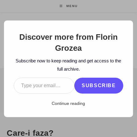
Skip
MENU
to
content
Florin Grozea
Discover more from Florin
Grozea
ENTREPRENEUR. FOUNDER/CEO MOCAPP.
Subscribe now to keep reading and get access to the
full archive.
Type your email…
BLOG
SUBSCRIBE
>
2007
>
December
>
13
>
Blog
>
Care-i faza?
Continue reading
Care-i faza?