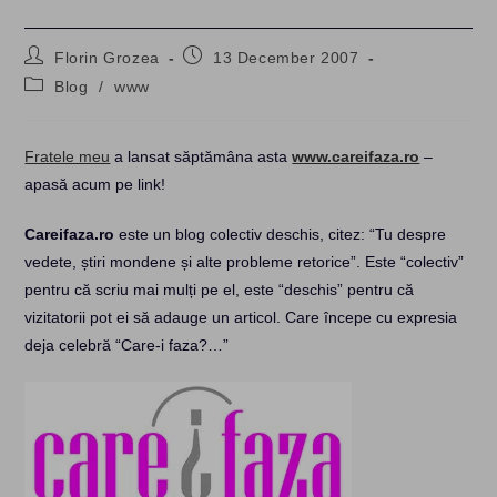
Post
Post
Florin Grozea
13 December 2007
author:
published:
Post
Blog
/
www
category:
Fratele meu
a lansat săptămâna asta
www.careifaza.ro
–
apasă acum pe link!
Careifaza.ro
este un blog colectiv deschis, citez: “Tu despre
vedete, știri mondene și alte probleme retorice”. Este “colectiv”
pentru că scriu mai mulți pe el, este “deschis” pentru că
vizitatorii pot ei să adauge un articol. Care începe cu expresia
deja celebră “Care-i faza?…”