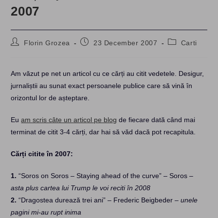
2007
Post
Post
Post
Florin Grozea
23 December 2007
Carti
author:
published:
category:
Am văzut pe net un articol cu ce cărți au citit vedetele. Desigur,
jurnaliștii au sunat exact persoanele publice care să vină în
orizontul lor de așteptare.
Eu
am scris câte un articol pe blog
de fiecare dată când mai
terminat de citit 3-4 cărți, dar hai să văd dacă pot recapitula.
Cărți citite în 2007:
1.
“Soros on Soros – Staying ahead of the curve” – Soros –
asta plus cartea lui Trump le voi reciti în 2008
2.
“Dragostea durează trei ani” – Frederic Beigbeder –
unele
pagini mi-au rupt inima