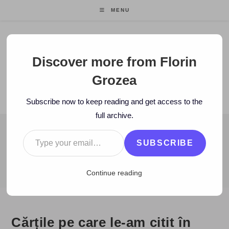
Skip
MENU
to
content
Florin Grozea
Discover more from Florin
Grozea
ENTREPRENEUR. FOUNDER/CEO MOCAPP.
Subscribe now to keep reading and get access to the
full archive.
Type your email…
BLOG
SUBSCRIBE
>
2007
>
December
>
23
>
Carti
>
Cărțile pe care le-am citit în 20
Continue reading
Cărțile pe care le-am citit în