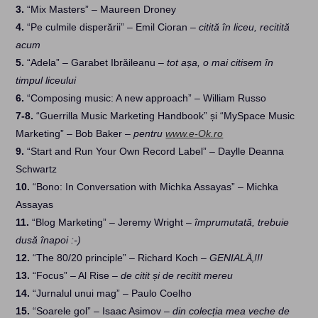
3.
“Mix Masters” – Maureen Droney
4.
“Pe culmile disperării” – Emil Cioran –
citită în liceu, recitită
acum
5.
“Adela” – Garabet Ibrăileanu –
tot așa, o mai citisem în
timpul liceului
6.
“Composing music: A new approach” – William Russo
7-8.
“Guerrilla Music Marketing Handbook” și “MySpace Music
Marketing” – Bob Baker –
pentru
www.e-Ok.ro
9.
“Start and Run Your Own Record Label” – Daylle Deanna
Schwartz
10.
“Bono: In Conversation with Michka Assayas” – Michka
Assayas
11.
“Blog Marketing” – Jeremy Wright –
împrumutată, trebuie
dusă înapoi :-)
12.
“The 80/20 principle” – Richard Koch –
GENIALÄ‚!!!
13.
“Focus” – Al Rise –
de citit și de recitit mereu
14.
“Jurnalul unui mag” – Paulo Coelho
15.
“Soarele gol” – Isaac Asimov –
din colecția mea veche de