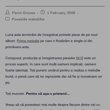
Post
Post
Florin Grozea
1 February 2008
author:
published:
Post
Povestile melodiilor
category:
Luna asta terminăm de înregistrat primele piese de pe noul
album.
Prima melodie
pe care o finalizăm e single-ul din
primăvara asta.
Compusul, producția și înregistrarea pieselor
Hi-Q
este un
proces superb, în care sunt mulți oameni implicați, oameni
foarte talentați. Toți punem umărul pentru a realiza o melodie
bună, o piesă care să ne reprezinte dar să fie și inovatoare un
pic.
Toți muncim.
Pentru că așa-s prietenii…
Vreau să vă povestesc mai multe despre fiecare dintre cei cu