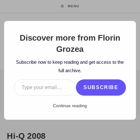
Skip
MENU
to
content
Florin Grozea
Discover more from Florin
Grozea
ENTREPRENEUR. FOUNDER/CEO MOCAPP.
Subscribe now to keep reading and get access to the
full archive.
Type your email…
BLOG
SUBSCRIBE
>
2008
>
February
>
1
>
Povestile melodiilor
>
Hi-Q 2008
Continue reading
Hi-Q 2008