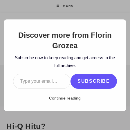
Skip
MENU
to
content
Florin Grozea
Discover more from Florin
Grozea
ENTREPRENEUR. FOUNDER/CEO MOCAPP.
Subscribe now to keep reading and get access to the
full archive.
Type your email…
BLOG
SUBSCRIBE
>
2008
>
March
>
7
>
Zi de zi
>
Hi-Q Hitu?
Continue reading
Hi-Q Hitu?