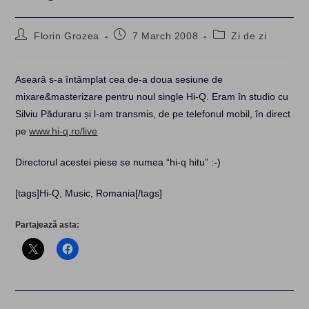
Post
Post
Post
Florin Grozea
7 March 2008
Zi de zi
author:
published:
category:
Aseară s-a întâmplat cea de-a doua sesiune de
mixare&masterizare pentru noul single Hi-Q. Eram în studio cu
Silviu Păduraru și l-am transmis, de pe telefonul mobil, în direct
pe
www.hi-q.ro/live
Directorul acestei piese se numea “hi-q hitu” :-)
[tags]Hi-Q, Music, Romania[/tags]
Partajează asta: