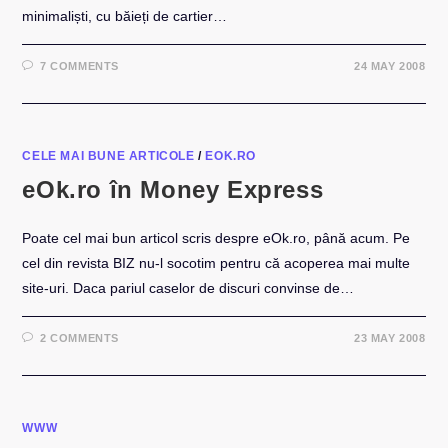
minimaliști, cu băieți de cartier…
7 COMMENTS
24 MAY 2008
CELE MAI BUNE ARTICOLE
/
EOK.RO
eOk.ro în Money Express
Poate cel mai bun articol scris despre eOk.ro, până acum. Pe
cel din revista BIZ nu-l socotim pentru că acoperea mai multe
site-uri. Daca pariul caselor de discuri convinse de…
2 COMMENTS
23 MAY 2008
WWW