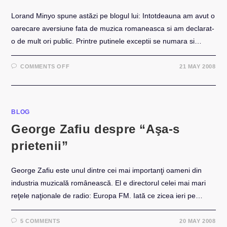
Lorand Minyo spune astăzi pe blogul lui: Intotdeauna am avut o
oarecare aversiune fata de muzica romaneasca si am declarat-
o de mult ori public. Printre putinele exceptii se numara si…
ON
COMMENTS OFF
21 MAY 2008
LORAND
MINYO
DESPRE
“AŞA-
S
PRIETENII”
HI-
BLOG
Q
George Zafiu despre “Aşa-s
prietenii”
George Zafiu este unul dintre cei mai importanţi oameni din
industria muzicală românească. El e directorul celei mai mari
reţele naţionale de radio: Europa FM. Iată ce zicea ieri pe…
5 COMMENTS
20 MAY 2008