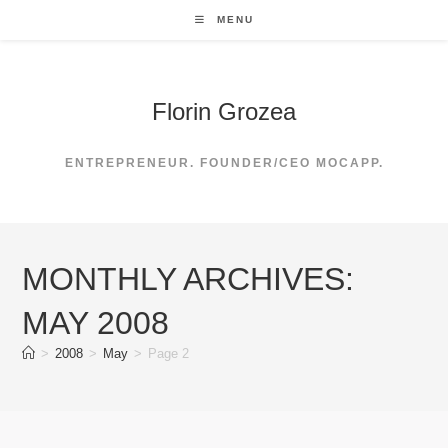
Skip
MENU
to
content
Florin Grozea
ENTREPRENEUR. FOUNDER/CEO MOCAPP.
MONTHLY ARCHIVES:
MAY 2008
>
2008
>
May
>
Page 2