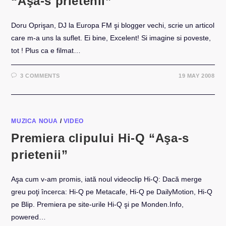
“Aşa-s prietenii”
Doru Oprişan, DJ la Europa FM şi blogger vechi, scrie un articol
care m-a uns la suflet. Ei bine, Excelent! Si imagine si poveste,
tot ! Plus ca e filmat…
3 COMMENTS
19 MAY 2008
MUZICA NOUA
/
VIDEO
Premiera clipului Hi-Q “Aşa-s
prietenii”
Aşa cum v-am promis, iată noul videoclip Hi-Q: Dacă merge
greu poţi încerca: Hi-Q pe Metacafe, Hi-Q pe DailyMotion, Hi-Q
pe Blip. Premiera pe site-urile Hi-Q şi pe Monden.Info,
powered…