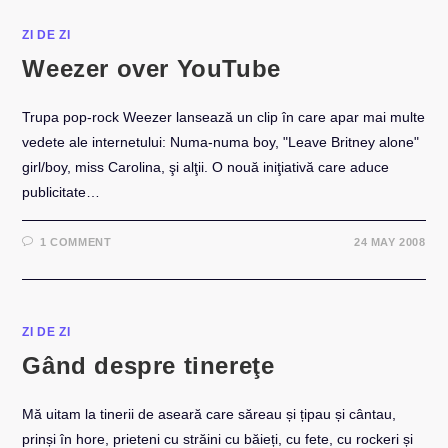
ZI DE ZI
Weezer over YouTube
Trupa pop-rock Weezer lansează un clip în care apar mai multe
vedete ale internetului: Numa-numa boy, "Leave Britney alone"
girl/boy, miss Carolina, şi alţii. O nouă iniţiativă care aduce
publicitate…
1 COMMENT
24 MAY 2008
ZI DE ZI
Gând despre tinereţe
Mă uitam la tinerii de aseară care săreau și țipau și cântau,
prinși în hore, prieteni cu străini cu băieți, cu fete, cu rockeri și