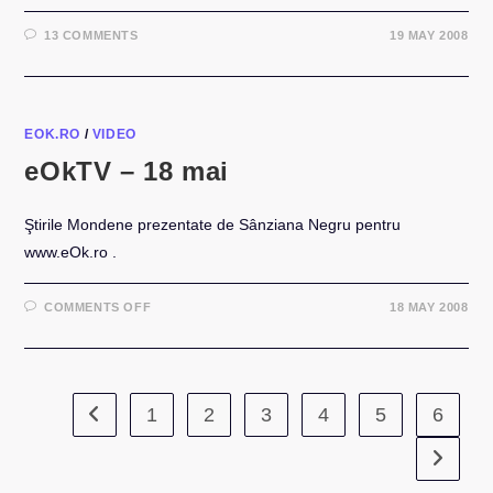
13 COMMENTS
19 MAY 2008
EOK.RO
/
VIDEO
eOkTV – 18 mai
Ştirile Mondene prezentate de Sânziana Negru pentru
www.eOk.ro .
ON
COMMENTS OFF
18 MAY 2008
EOKTV
–
18
MAI
1
2
3
4
5
6
Go to the previous page
Go to th