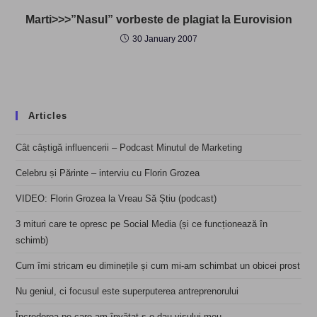
Marti>>>”Nasul” vorbeste de plagiat la Eurovision
30 January 2007
Articles
Cât câștigă influencerii – Podcast Minutul de Marketing
Celebru și Părinte – interviu cu Florin Grozea
VIDEO: Florin Grozea la Vreau Să Știu (podcast)
3 mituri care te opresc pe Social Media (și ce funcționează în
schimb)
Cum îmi stricam eu diminețile și cum mi-am schimbat un obicei prost
Nu geniul, ci focusul este superputerea antreprenorului
Încrederea pe care am învățat s-o dau visului meu