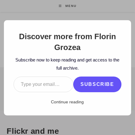
Skip
MENU
to
content
Florin Grozea
Discover more from Florin
Grozea
ENTREPRENEUR. FOUNDER/CEO MOCAPP.
Subscribe now to keep reading and get access to the
full archive.
Type your email…
BLOG
SUBSCRIBE
>
2008
>
July
>
6
>
Zi de zi
>
Flickr and me
Continue reading
Flickr and me