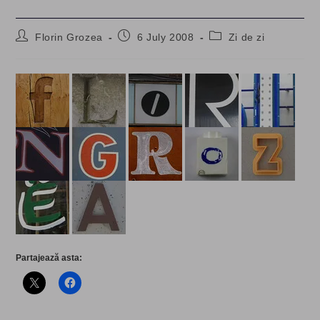
Post
Post
Post
Florin Grozea
6 July 2008
Zi de zi
author:
published:
category:
Partajează asta: