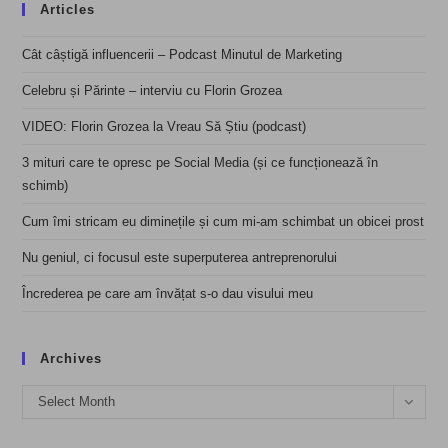
Articles
Cât câștigă influencerii – Podcast Minutul de Marketing
Celebru și Părinte – interviu cu Florin Grozea
VIDEO: Florin Grozea la Vreau Să Știu (podcast)
3 mituri care te opresc pe Social Media (și ce funcționează în
schimb)
Cum îmi stricam eu diminețile și cum mi-am schimbat un obicei prost
Nu geniul, ci focusul este superputerea antreprenorului
Încrederea pe care am învățat s-o dau visului meu
Archives
Archives
Select Month