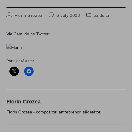
Post
Post
Post
Florin Grozea
6 July 2008
Zi de zi
author:
published:
category:
Via
Cami de pe Twitter
:
Partajează asta:
Florin Grozea
Florin Grozea - compozitor, antreprenor, săgetător.