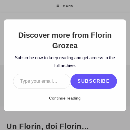
Skip
MENU
to
content
Florin Grozea
Discover more from Florin
Grozea
ENTREPRENEUR. FOUNDER/CEO MOCAPP.
Subscribe now to keep reading and get access to the
full archive.
Type your email…
BLOG
SUBSCRIBE
>
2008
>
July
>
6
>
Zi de zi
>
Un Florin, doi Florin…
Continue reading
Un Florin, doi Florin…