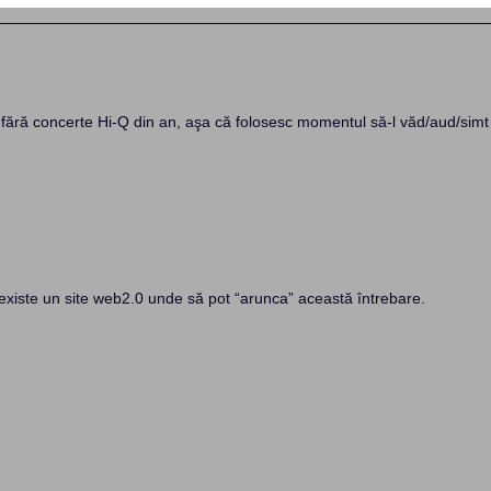
 fără concerte Hi-Q din an, aşa că folosesc momentul să-l văd/aud/simt
existe un site web2.0 unde să pot “arunca” această întrebare.