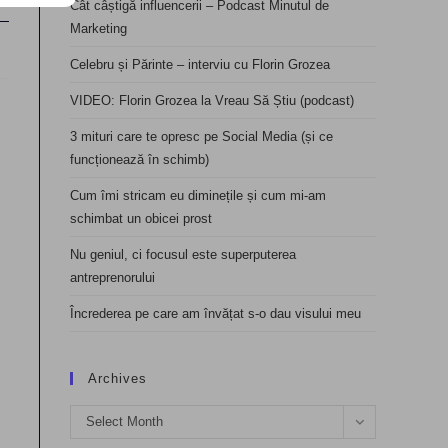
Cât câștigă influencerii – Podcast Minutul de
Marketing
Celebru și Părinte – interviu cu Florin Grozea
VIDEO: Florin Grozea la Vreau Să Știu (podcast)
3 mituri care te opresc pe Social Media (și ce
funcționează în schimb)
Cum îmi stricam eu diminețile și cum mi-am
schimbat un obicei prost
Nu geniul, ci focusul este superputerea
antreprenorului
Încrederea pe care am învățat s-o dau visului meu
Archives
Archives
Select Month