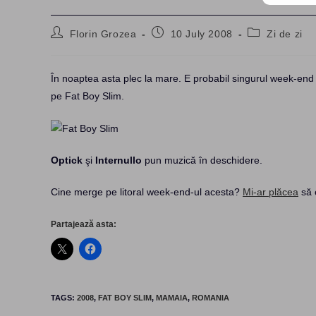
Post
Post
Post
Florin Grozea
10 July 2008
Zi de zi
author:
published:
category:
În noaptea asta plec la mare. E probabil singurul week-end
pe Fat Boy Slim.
Optick
şi
Internullo
pun muzică în deschidere.
Cine merge pe litoral week-end-ul acesta?
Mi-ar plăcea
să 
Partajează asta:
TAGS
:
2008
,
FAT BOY SLIM
,
MAMAIA
,
ROMANIA