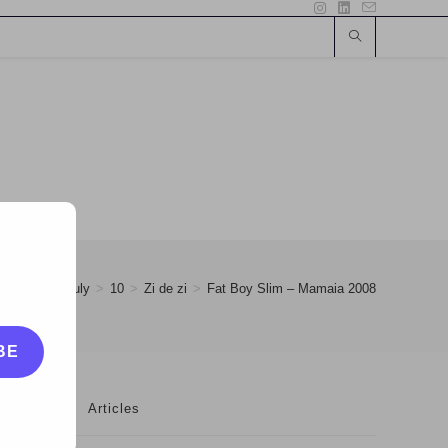
>
2008
>
July
>
10
>
Zi de zi
>
Fat Boy Slim – Mamaia 2008
BE
Articles