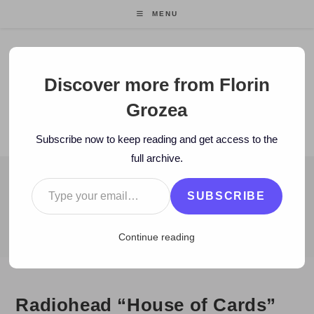
Skip
MENU
to
content
Florin Grozea
Discover more from Florin
Grozea
ENTREPRENEUR. FOUNDER/CEO MOCAPP.
Subscribe now to keep reading and get access to the
full archive.
Type your email…
BLOG
SUBSCRIBE
>
2008
>
July
>
16
>
Zi de zi
>
Radiohead “House of Cards” 3D Vi
Continue reading
Radiohead “House of Cards”