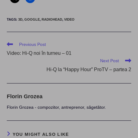
TAGS
:
3D
,
GOOGLE
,
RADIOHEAD
,
VIDEO
Read
Previous Post
more
Video: Hi-Q noi în turneu – 01
articles
Next Post
Hi-Q la “Happy Hour” ProTV – partea 2
Florin Grozea
Florin Grozea - compozitor, antreprenor, săgetător.
YOU MIGHT ALSO LIKE