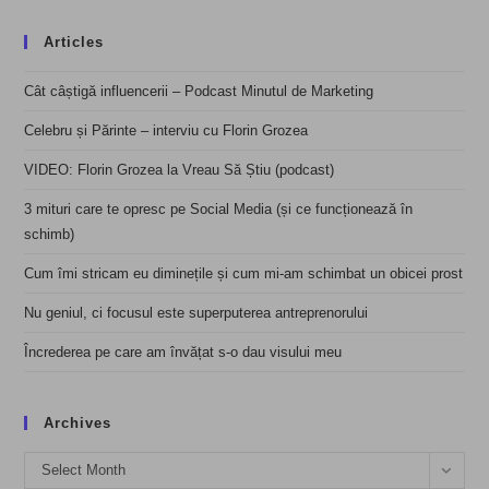
Articles
Cât câștigă influencerii – Podcast Minutul de Marketing
Celebru și Părinte – interviu cu Florin Grozea
VIDEO: Florin Grozea la Vreau Să Știu (podcast)
3 mituri care te opresc pe Social Media (și ce funcționează în
schimb)
Cum îmi stricam eu diminețile și cum mi-am schimbat un obicei prost
Nu geniul, ci focusul este superputerea antreprenorului
Încrederea pe care am învățat s-o dau visului meu
Archives
Archives
Select Month