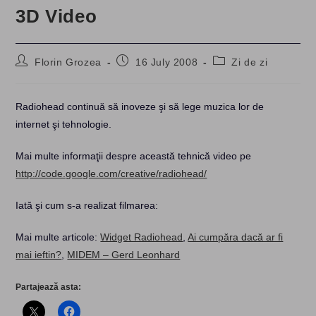
3D Video
Post
Post
Post
Florin Grozea
16 July 2008
Zi de zi
author:
published:
category:
Radiohead continuă să inoveze şi să lege muzica lor de
internet şi tehnologie.
Mai multe informaţii despre această tehnică video pe
http://code.google.com/creative/radiohead/
Iată şi cum s-a realizat filmarea:
Mai multe articole:
Widget Radiohead
,
Ai cumpăra dacă ar fi
mai ieftin?
,
MIDEM – Gerd Leonhard
Partajează asta: