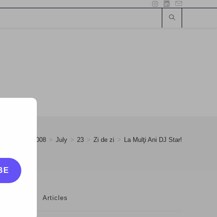
>
2008
>
July
>
23
>
Zi de zi
>
La Mulţi Ani DJ Star!
BE
Articles