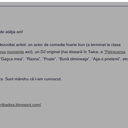
de atâţia ani!
 dezvoltat artisti: un actor de comedie foarte bun (a terminat la clasa
eva
momente
aici), un DJ original (hai diseară în Twice, e
“Petrecerea
“Gaşca mea”, “Razna”, “Poate”, “Bună dimineaţa”, “Aşa-s prietenii”, etc
aza. Sunt mândru că l-am cunoscut.
ertbadea.blogspot.com/