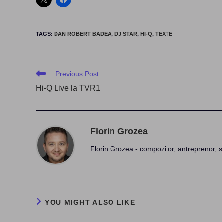
TAGS
:
DAN ROBERT BADEA
,
DJ STAR
,
HI-Q
,
TEXTE
Read
Previous Post
more
Hi-Q Live la TVR1
articles
Florin Grozea
Florin Grozea - compozitor, antreprenor, s
YOU MIGHT ALSO LIKE