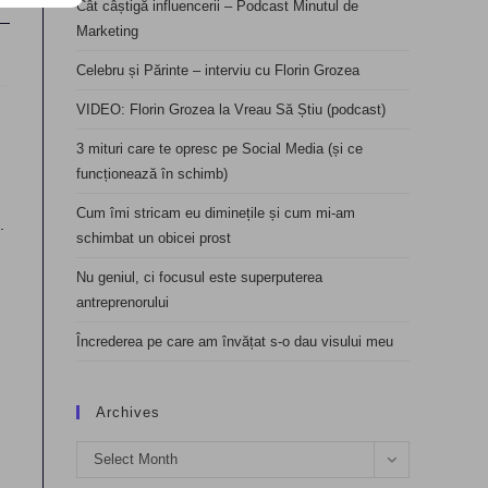
Cât câștigă influencerii – Podcast Minutul de
Marketing
Celebru și Părinte – interviu cu Florin Grozea
VIDEO: Florin Grozea la Vreau Să Știu (podcast)
3 mituri care te opresc pe Social Media (și ce
funcționează în schimb)
Cum îmi stricam eu diminețile și cum mi-am
.
schimbat un obicei prost
Nu geniul, ci focusul este superputerea
antreprenorului
Încrederea pe care am învățat s-o dau visului meu
Archives
Archives
Select Month