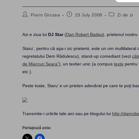
Post
Post
Post
Florin Grozea
23 July 2008
Zi de zi
author:
published:
category:
Azi e ziua lui
DJ Star
(
Dan Robert Badea
), prietenul nostru 
Staru’, pentru că aşa-i zic prietenii, este un om multilateral
regretatului Dem Rădulescu), stand-up comediant (vezi
cât
de Miercuri Seara”
), un textier unic (a compus
texte
pentru 
etc.).
Peste toate, Staru’ e un prieten adevărat pe care te poţi b
Transmite-i urările tale aici sau pe blogului lui
http://danrob
Partajează asta: