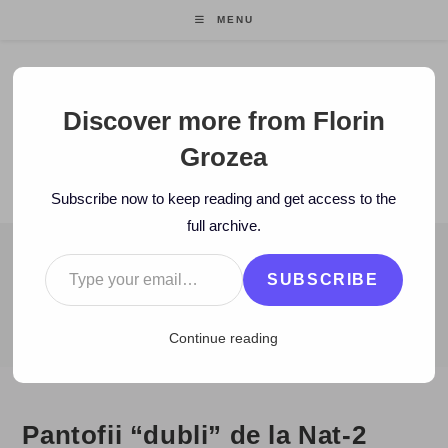
Skip
MENU
to
content
Florin Grozea
Discover more from Florin
Grozea
ENTREPRENEUR. FOUNDER/CEO MOCAPP.
Subscribe now to keep reading and get access to the
full archive.
Type your email…
BLOG
SUBSCRIBE
>
2008
>
July
>
24
>
Zi de zi
>
Pantofii “dubli” de la Nat-2
Continue reading
Pantofii “dubli” de la Nat-2