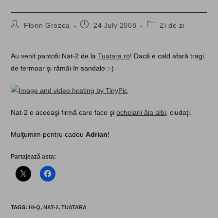
Post
Post
Post
Florin Grozea
24 July 2008
Zi de zi
author:
published:
category:
Au venit pantofii Nat-2 de la
Tuatara.ro
! Dacă e cald afară tragi
de fermoar şi rămâi în sandale :-)
Nat-2 e aceeaşi firmă care face şi
ochelarii ăia albi
, ciudaţi.
Mulţumim pentru cadou
Adrian
!
Partajează asta:
TAGS
:
HI-Q
,
NAT-2
,
TUATARA