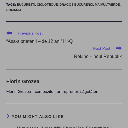
TAGS
:
BUCURESTI
,
CICLOTEQUE
,
DRAGOS BUCURENCI
,
MAIMULTVERDE
,
ROMANIA
Read
Previous Post
more
“Asa-s prietenii – de 12 ani” Hi-Q
articles
Next Post
Rekino – noul Republik
Florin Grozea
Florin Grozea - compozitor, antreprenor, săgetător.
YOU MIGHT ALSO LIKE