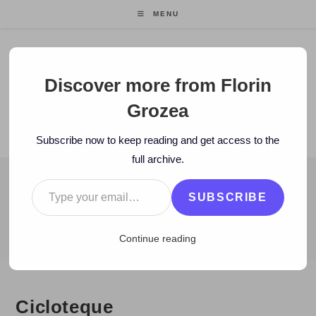
Skip
MENU
to
content
Florin Grozea
Discover more from Florin
Grozea
ENTREPRENEUR. FOUNDER/CEO MOCAPP.
Subscribe now to keep reading and get access to the
full archive.
Type your email…
BLOG
SUBSCRIBE
>
2008
>
July
>
31
>
Zi de zi
>
Cicloteque
Continue reading
Cicloteque