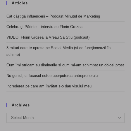
Articles
Cât câștigă influencerii – Podcast Minutul de Marketing
Celebru și Părinte – interviu cu Florin Grozea
VIDEO: Florin Grozea la Vreau Să Știu (podcast)
3 mituri care te opresc pe Social Media (și ce funcționează în
schimb)
Cum îmi stricam eu diminețile și cum mi-am schimbat un obicei prost
Nu geniul, ci focusul este superputerea antreprenorului
Încrederea pe care am învățat s-o dau visului meu
Archives
Archives
Select Month