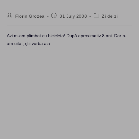
Post
Post
Post
Florin Grozea
31 July 2008
Zi de zi
author:
published:
category:
Azi m-am plimbat cu bicicleta! După aproximativ 8 ani. Dar n-
am uitat, ştii vorba aia…