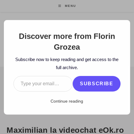
Skip
MENU
to
content
Florin Grozea
Discover more from Florin
Grozea
ENTREPRENEUR. FOUNDER/CEO MOCAPP.
Subscribe now to keep reading and get access to the
full archive.
Type your email…
BLOG
SUBSCRIBE
>
2008
>
October
>
2
>
eOk.ro
>
Maximilian la videochat eOk.ro
Continue reading
Maximilian la videochat eOk.ro