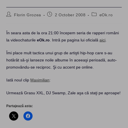
Post
Post
Post
Florin Grozea
2 October 2008
eOk.ro
author:
published:
category:
În seara asta de la ora 21:00 începem seria de rapperi români
la videochaturile
eOk.ro
. Intră pe pagina lui oficială
aici
.
Îmi place mult tactica unui grup de artişti hip-hop care s-au
hotărât să-şi lanseze noile albume în aceeaşi perioadă, auto-
promovându-se reciproc. Şi cu accent pe online.
Iată noul clip
Maximilian
:
Urmează Grasu XXL, DJ Swamp, Zale aşa că staţi pe aproape!
Partajează asta: