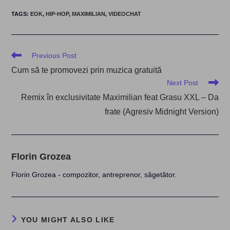
TAGS
:
EOK
,
HIP-HOP
,
MAXIMILIAN
,
VIDEOCHAT
Read
Previous Post
more
Cum să te promovezi prin muzica gratuită
articles
Next Post
Remix în exclusivitate Maximilian feat Grasu XXL – Da
frate (Agresiv Midnight Version)
Florin Grozea
Florin Grozea - compozitor, antreprenor, săgetător.
YOU MIGHT ALSO LIKE