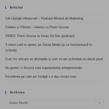
Articles
Cât câștigă influencerii – Podcast Minutul de Marketing
Celebru și Părinte – interviu cu Florin Grozea
VIDEO: Florin Grozea la Vreau Să Știu (podcast)
3 mituri care te opresc pe Social Media (și ce funcționează în
schimb)
Cum îmi stricam eu diminețile și cum mi-am schimbat un obicei prost
Nu geniul, ci focusul este superputerea antreprenorului
Încrederea pe care am învățat s-o dau visului meu
Archives
Archives
Select Month