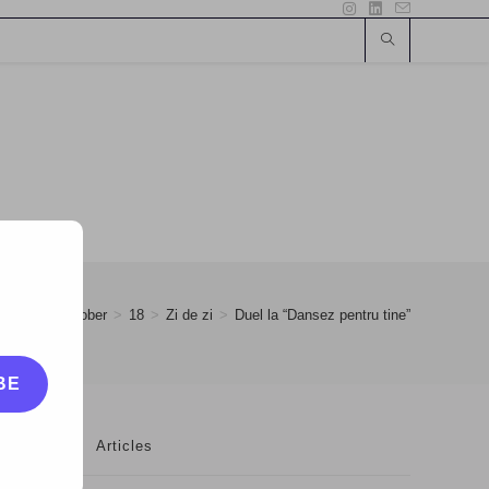
2008
>
October
>
18
>
Zi de zi
>
Duel la “Dansez pentru tine”
BE
Articles