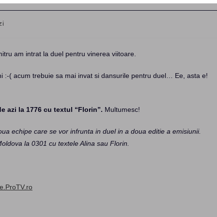
zi
itru am intrat la duel pentru vinerea viitoare.
:-( acum trebuie sa mai invat si dansurile pentru duel… Ee, asta e!
 azi la 1776 cu textul “Florin”.
Multumesc!
ua echipe care se vor infrunta in duel in a doua editie a emisiunii.
oldova la 0301 cu textele Alina sau Florin.
e.ProTV.ro