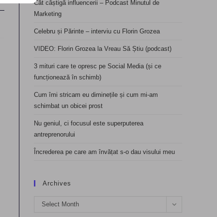
Cât câștigă influencerii – Podcast Minutul de
Marketing
Celebru și Părinte – interviu cu Florin Grozea
VIDEO: Florin Grozea la Vreau Să Știu (podcast)
3 mituri care te opresc pe Social Media (și ce
funcționează în schimb)
Cum îmi stricam eu diminețile și cum mi-am
schimbat un obicei prost
Nu geniul, ci focusul este superputerea
antreprenorului
Încrederea pe care am învățat s-o dau visului meu
Archives
Archives
Select Month