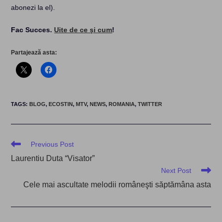
abonezi la el).
Fac Succes.
Uite de ce şi cum
!
Partajează asta:
TAGS
:
BLOG
,
ECOSTIN
,
MTV
,
NEWS
,
ROMANIA
,
TWITTER
Read
Previous Post
more
Laurentiu Duta “Visator”
articles
Next Post
Cele mai ascultate melodii româneşti săptămâna asta