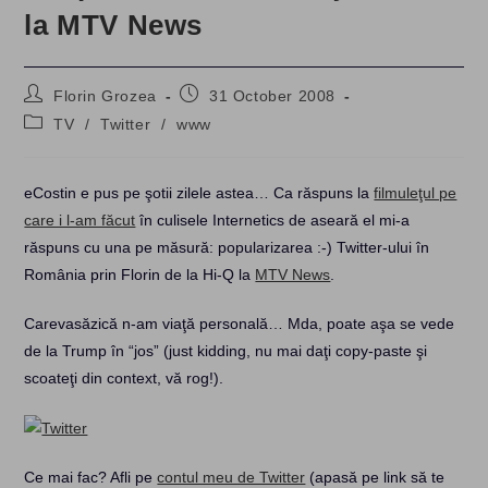
la MTV News
Post
Post
Florin Grozea
31 October 2008
author:
published:
Post
TV
/
Twitter
/
www
category:
eCostin e pus pe şotii zilele astea… Ca răspuns la
filmuleţul pe
care i l-am făcut
în culisele Internetics de aseară el mi-a
răspuns cu una pe măsură: popularizarea :-) Twitter-ului în
România prin Florin de la Hi-Q la
MTV News
.
Carevasăzică n-am viaţă personală… Mda, poate aşa se vede
de la Trump în “jos” (just kidding, nu mai daţi copy-paste şi
scoateţi din context, vă rog!).
Ce mai fac? Afli pe
contul meu de Twitter
(apasă pe link să te