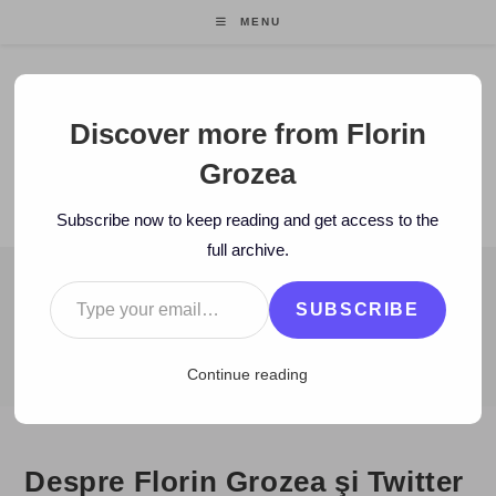
Skip
MENU
to
content
Florin Grozea
Discover more from Florin
Grozea
ENTREPRENEUR. FOUNDER/CEO MOCAPP.
Subscribe now to keep reading and get access to the
full archive.
Type your email…
BLOG
SUBSCRIBE
>
2008
>
October
>
31
>
www
>
Despre Florin Grozea şi Twitter 
Continue reading
Despre Florin Grozea şi Twitter