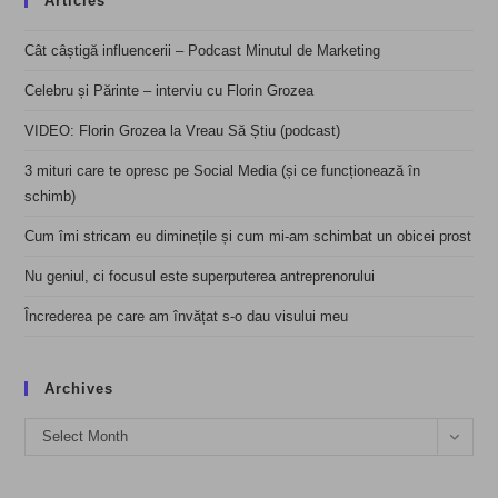
Articles
Cât câștigă influencerii – Podcast Minutul de Marketing
Celebru și Părinte – interviu cu Florin Grozea
VIDEO: Florin Grozea la Vreau Să Știu (podcast)
3 mituri care te opresc pe Social Media (și ce funcționează în
schimb)
Cum îmi stricam eu diminețile și cum mi-am schimbat un obicei prost
Nu geniul, ci focusul este superputerea antreprenorului
Încrederea pe care am învățat s-o dau visului meu
Archives
Archives
Select Month