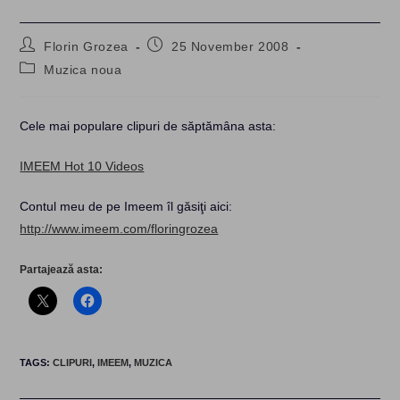
Post
Post
Florin Grozea
25 November 2008
author:
published:
Post
Muzica noua
category:
Cele mai populare clipuri de săptămâna asta:
IMEEM Hot 10 Videos
Contul meu de pe Imeem îl găsiţi aici:
http://www.imeem.com/floringrozea
Partajează asta:
TAGS
:
CLIPURI
,
IMEEM
,
MUZICA