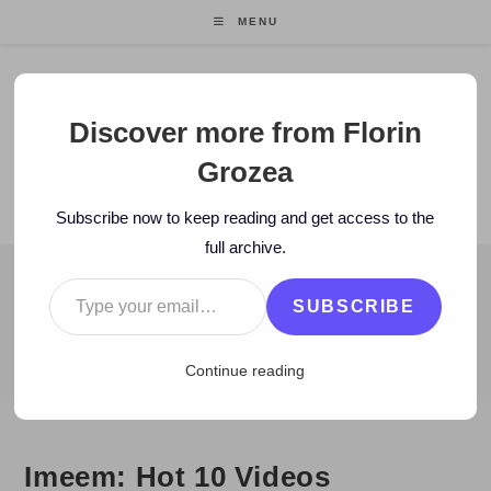
Skip
MENU
to
content
Florin Grozea
Discover more from Florin
Grozea
ENTREPRENEUR. FOUNDER/CEO MOCAPP.
Subscribe now to keep reading and get access to the
full archive.
Type your email…
BLOG
SUBSCRIBE
>
2008
>
November
>
25
>
Muzica noua
>
Imeem: Hot 10 Videos
Continue reading
Imeem: Hot 10 Videos