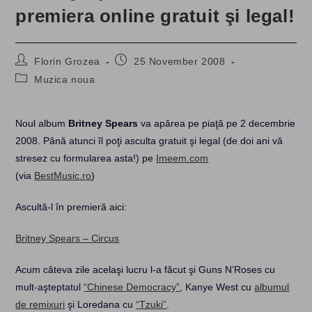
premiera online gratuit şi legal!
Post
Post
Florin Grozea
25 November 2008
author:
published:
Post
Muzica noua
category:
Noul album
Britney Spears
va apărea pe piaţă pe 2 decembrie
2008. Până atunci îl poţi asculta gratuit şi legal (de doi ani vă
stresez cu formularea asta!) pe
Imeem.com
(via
BestMusic.ro
)
Ascultă-l în premieră aici:
Britney Spears – Circus
Acum câteva zile acelaşi lucru l-a făcut şi Guns N’Roses cu
mult-aşteptatul
“Chinese Democracy”
, Kanye West cu
albumul
de remixuri
şi Loredana cu
“Tzuki”
.