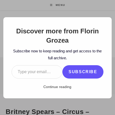
Skip
MENU
to
content
Florin Grozea
Discover more from Florin
Grozea
ENTREPRENEUR. FOUNDER/CEO MOCAPP.
Subscribe now to keep reading and get access to the
full archive.
Type your email…
BLOG
SUBSCRIBE
>
2008
>
November
>
25
>
Muzica noua
>
Britney Spears – Circus 
Continue reading
Britney Spears – Circus –