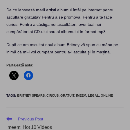
De ce lansează marii artişti albumul întâi pe internet pentru
ascultare gratuită? Pentru a se promova. Pentru a te face
curios. Pentru a câştiga noi ascultători, eventual noi
cumpărători ai CD-ului sau al albumului în format mp3.
După ce am ascultat noul album Britney vă spun cu mâna pe
inimă că mi-l voi cumpăra pentru a-l asculta şi în maşină.
Partajează asta:
TAGS
:
BRITNEY SPEARS
,
CIRCUS
,
GRATUIT
,
IMEEM
,
LEGAL
,
ONLINE
Read
Previous Post
more
Imeem: Hot 10 Videos
articles