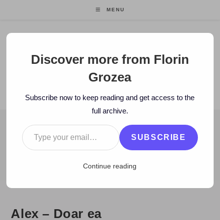
Skip
MENU
to
content
Florin Grozea
Discover more from Florin
Grozea
ENTREPRENEUR. FOUNDER/CEO MOCAPP.
Subscribe now to keep reading and get access to the
full archive.
Type your email…
BLOG
SUBSCRIBE
>
2008
>
November
>
25
>
Muzica noua
>
Alex – Doar ea
Continue reading
Alex – Doar ea