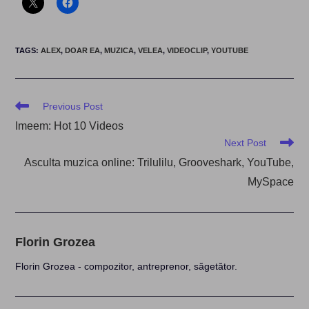
TAGS
:
ALEX
,
DOAR EA
,
MUZICA
,
VELEA
,
VIDEOCLIP
,
YOUTUBE
Read
Previous Post
more
Imeem: Hot 10 Videos
articles
Next Post
Asculta muzica online: Trilulilu, Grooveshark, YouTube,
MySpace
Florin Grozea
Florin Grozea - compozitor, antreprenor, săgetător.