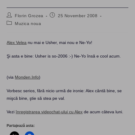
Post
Post
Florin Grozea
25 November 2008
author:
published:
Post
Muzica noua
category:
Alex Velea
nu mai e Usher, mai nou e Ne-Yo!
Şi asta e bine: Usher is so-2006 :-) Ne-Yo însă e cool acum.
(via
Monden.Info
)
Vorbesc serios, fără nicio urmă de ironie: Alex cântă bine, se
mişcă bine, ştie să stea pe val.
Vezi
înregistrarea videochat-ului cu Alex
de acum câteva luni.
Partajează asta: