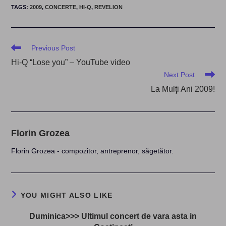
TAGS
:
2009
,
CONCERTE
,
HI-Q
,
REVELION
Read
Previous Post
more
Hi-Q “Lose you” – YouTube video
articles
Next Post
La Mulţi Ani 2009!
Florin Grozea
Florin Grozea - compozitor, antreprenor, săgetător.
YOU MIGHT ALSO LIKE
Duminica>>> Ultimul concert de vara asta in