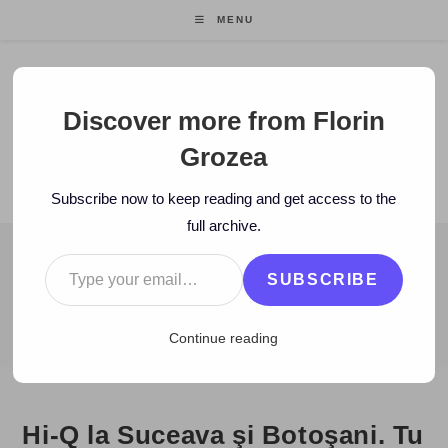
Skip
MENU
to
content
Florin Grozea
Discover more from Florin
Grozea
ENTREPRENEUR. FOUNDER/CEO MOCAPP.
Subscribe now to keep reading and get access to the
full archive.
Type your email…
BLOG
SUBSCRIBE
>
2008
>
December
>
29
>
Zi de zi
>
Hi-Q la Suceava şi Botoşani.
Continue reading
Hi-Q la Suceava şi Botoşani. Tu