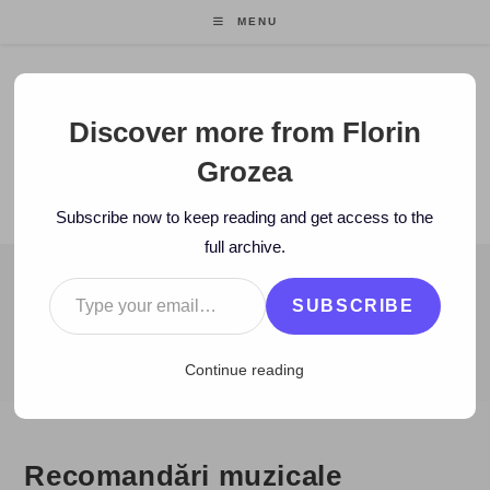
Skip
MENU
to
content
Florin Grozea
Discover more from Florin
Grozea
ENTREPRENEUR. FOUNDER/CEO MOCAPP.
Subscribe now to keep reading and get access to the
full archive.
Type your email…
BLOG
SUBSCRIBE
>
2009
>
February
>
9
>
www
>
Recomandări muzicale
Continue reading
Recomandări muzicale