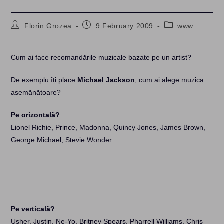
Post
Post
Post
Florin Grozea
9 February 2009
www
author:
published:
category:
Cum ai face recomandările muzicale bazate pe un artist?
De exemplu îți place
Michael Jackson
, cum ai alege muzica
asemănătoare?
Pe orizontală?
Lionel Richie, Prince, Madonna, Quincy Jones, James Brown,
George Michael, Stevie Wonder
Pe verticală?
Usher, Justin, Ne-Yo, Britney Spears, Pharrell Williams, Chris