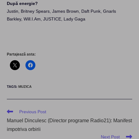
După energie?
Justin, Britney Spears, James Brown, Daft Punk, Gnarls
Barkley, Will.I.Am, JUSTICE, Lady Gaga
Partajează asta:
TAGS
:
MUZICA
Read
Previous Post
more
Manuel Dinculesc (Director programe Radio21): Manifest
articles
impotriva orbirii
Next Post