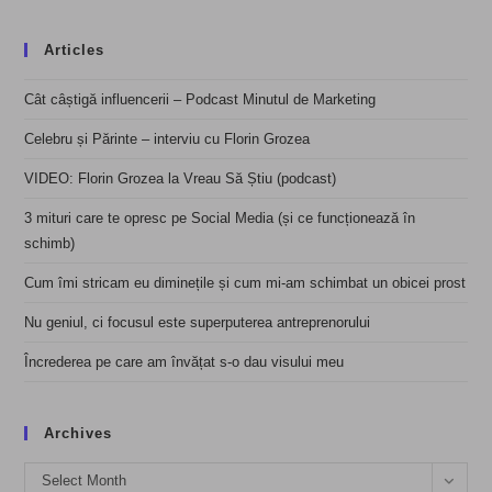
Articles
Cât câștigă influencerii – Podcast Minutul de Marketing
Celebru și Părinte – interviu cu Florin Grozea
VIDEO: Florin Grozea la Vreau Să Știu (podcast)
3 mituri care te opresc pe Social Media (și ce funcționează în
schimb)
Cum îmi stricam eu diminețile și cum mi-am schimbat un obicei prost
Nu geniul, ci focusul este superputerea antreprenorului
Încrederea pe care am învățat s-o dau visului meu
Archives
Archives
Select Month