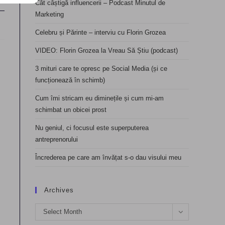
Cât câștigă influencerii – Podcast Minutul de
Marketing
Celebru și Părinte – interviu cu Florin Grozea
VIDEO: Florin Grozea la Vreau Să Știu (podcast)
3 mituri care te opresc pe Social Media (și ce
funcționează în schimb)
Cum îmi stricam eu diminețile și cum mi-am
schimbat un obicei prost
Nu geniul, ci focusul este superputerea
antreprenorului
Încrederea pe care am învățat s-o dau visului meu
Archives
Archives
Select Month