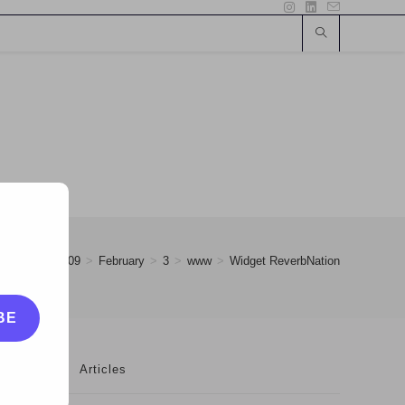
>
2009
>
February
>
3
>
www
>
Widget ReverbNation
BE
Articles