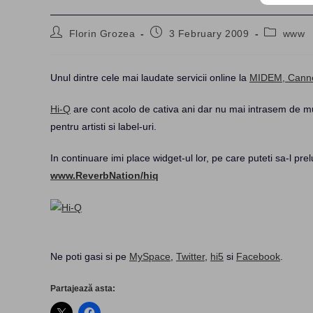
Post
Post
Post
Florin Grozea
3 February 2009
www
author:
published:
category:
Unul dintre cele mai laudate servicii online la
MIDEM, Cann
Hi-Q
are cont acolo de cativa ani dar nu mai intrasem de mul
pentru artisti si label-uri.
In continuare imi place widget-ul lor, pe care puteti sa-l prel
www.ReverbNation/hiq
Ne poti gasi si pe
MySpace
,
Twitter
,
hi5
si
Facebook
.
Partajează asta: