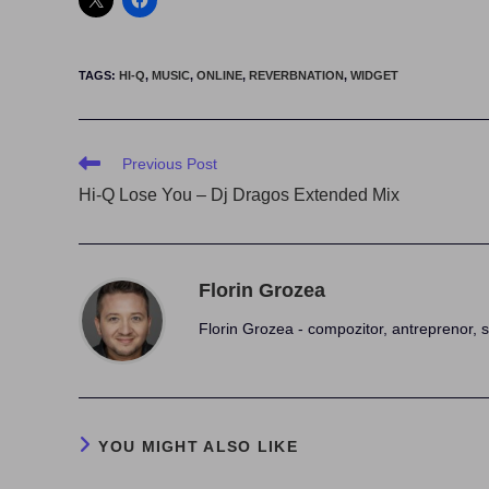
TAGS
:
HI-Q
,
MUSIC
,
ONLINE
,
REVERBNATION
,
WIDGET
Read
Previous Post
more
Hi-Q Lose You – Dj Dragos Extended Mix
articles
Florin Grozea
Florin Grozea - compozitor, antreprenor, s
YOU MIGHT ALSO LIKE