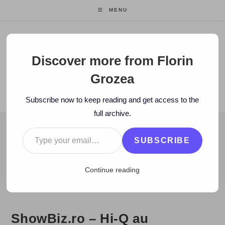
Skip
MENU
to
content
Florin Grozea
Discover more from Florin
Grozea
ENTREPRENEUR. FOUNDER/CEO MOCAPP.
Subscribe now to keep reading and get access to the
full archive.
Type your email…
BLOG
SUBSCRIBE
>
2009
>
April
>
22
>
www
>
ShowBiz.ro – Hi-Q au transformat filma
Continue reading
ShowBiz.ro – Hi-Q au