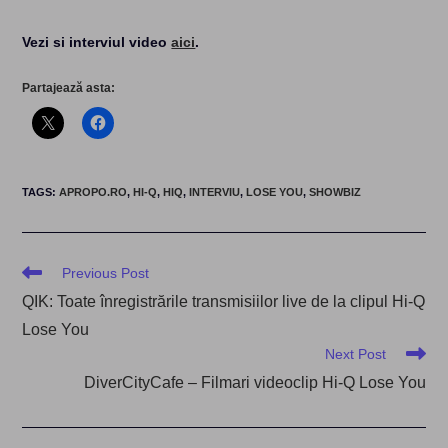
Vezi si interviul video
aici
.
Partajează asta:
TAGS
:
APROPO.RO
,
HI-Q
,
HIQ
,
INTERVIU
,
LOSE YOU
,
SHOWBIZ
Read
Previous Post
more
QIK: Toate înregistrările transmisiilor live de la clipul Hi-Q
articles
Lose You
Next Post
DiverCityCafe – Filmari videoclip Hi-Q Lose You