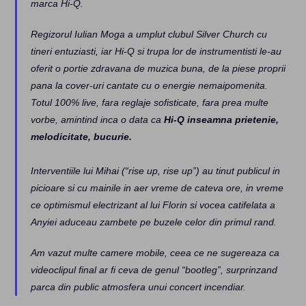
marca Hi-Q.
Regizorul Iulian Moga a umplut clubul Silver Church cu
tineri entuziasti, iar Hi-Q si trupa lor de instrumentisti le-au
oferit o portie zdravana de muzica buna, de la piese proprii
pana la cover-uri cantate cu o energie nemaipomenita.
Totul 100% live, fara reglaje sofisticate, fara prea multe
vorbe, amintind inca o data ca
Hi-Q inseamna prietenie,
melodicitate, bucurie.
Interventiile lui Mihai (“rise up, rise up”) au tinut publicul in
picioare si cu mainile in aer vreme de cateva ore, in vreme
ce optimismul electrizant al lui Florin si vocea catifelata a
Anyiei aduceau zambete pe buzele celor din primul rand.
Am vazut multe camere mobile, ceea ce ne sugereaza ca
videoclipul final ar fi ceva de genul “bootleg”, surprinzand
parca din public atmosfera unui concert incendiar.