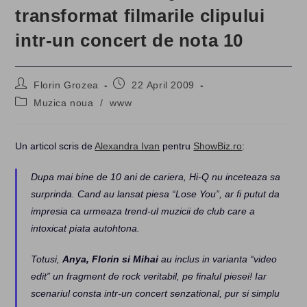
transformat filmarile clipului
intr-un concert de nota 10
Post
Post
Florin Grozea
22 April 2009
author:
published:
Post
Muzica noua
/
www
category:
Un articol scris de
Alexandra Ivan
pentru
ShowBiz.ro
:
Dupa mai bine de 10 ani de cariera, Hi-Q nu inceteaza sa
surprinda. Cand au lansat piesa “Lose You”, ar fi putut da
impresia ca urmeaza trend-ul muzicii de club care a
intoxicat piata autohtona.
Totusi,
Anya, Florin si Mihai
au inclus in varianta “video
edit” un fragment de rock veritabil, pe finalul piesei! Iar
scenariul consta intr-un concert senzational, pur si simplu