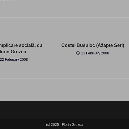
mplicare socială, cu
Costel Busuioc (Åžapte Seri)
lorin Grozea
23 February 2008
22 February 2008
(c) 2025 - Florin Grozea