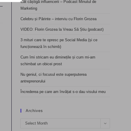
Cât câștigă influencerii – Podcast Minutul de
Marketing
Celebru și Părinte – interviu cu Florin Grozea
VIDEO: Florin Grozea la Vreau Să Știu (podcast)
3 mituri care te opresc pe Social Media (și ce
funcționează în schimb)
Cum îmi stricam eu diminețile și cum mi-am
schimbat un obicei prost
Nu geniul, ci focusul este superputerea
antreprenorului
Încrederea pe care am învățat s-o dau visului meu
Archives
Archives
Select Month