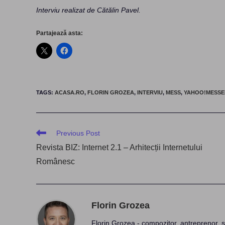
Interviu realizat de Cătălin Pavel.
Partajează asta:
TAGS
:
ACASA.RO
,
FLORIN GROZEA
,
INTERVIU
,
MESS
,
YAHOO!MESS
Read
Previous Post
more
Revista BIZ: Internet 2.1 – Arhitecții Internetului
articles
Românesc
Florin Grozea
Florin Grozea - compozitor, antreprenor, s