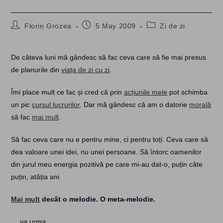
Post
Post
Post
Florin Grozea
5 May 2009
Zi de zi
author:
published:
category:
De câteva luni mă gândesc să fac ceva care să fie mai presus
de planurile din
viața de zi cu zi
.
Îmi place mult ce fac și cred că prin
acțiunile mele
pot schimba
un pic
cursul lucrurilor
. Dar mă gândesc că am o datorie
morală
să fac
mai mult
.
Să fac ceva care nu e pentru mine, ci pentru toți. Ceva care să
dea valoare unei idei, nu unei persoane. Să întorc oamenilor
din jurul meu energia pozitivă pe care mi-au dat-o, puțin câte
puțin, atâția ani.
Mai mult
decât o melodie. O meta-melodie.
… va urma