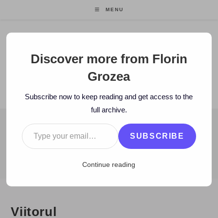
Skip
MENU
to
content
Florin Grozea
Discover more from Florin
Grozea
ENTREPRENEUR. FOUNDER/CEO MOCAPP.
Subscribe now to keep reading and get access to the
full archive.
Type your email…
BLOG
SUBSCRIBE
>
2009
>
May
>
5
>
Zi de zi
>
Viitorul
Continue reading
Viitorul