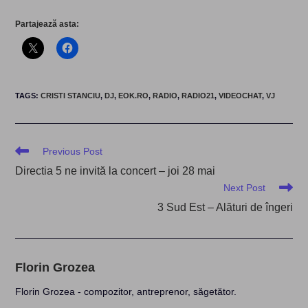
Partajează asta:
TAGS
:
CRISTI STANCIU
,
DJ
,
EOK.RO
,
RADIO
,
RADIO21
,
VIDEOCHAT
,
VJ
Read
Previous Post
more
Directia 5 ne invită la concert – joi 28 mai
articles
Next Post
3 Sud Est – Alături de îngeri
Florin Grozea
Florin Grozea - compozitor, antreprenor, săgetător.