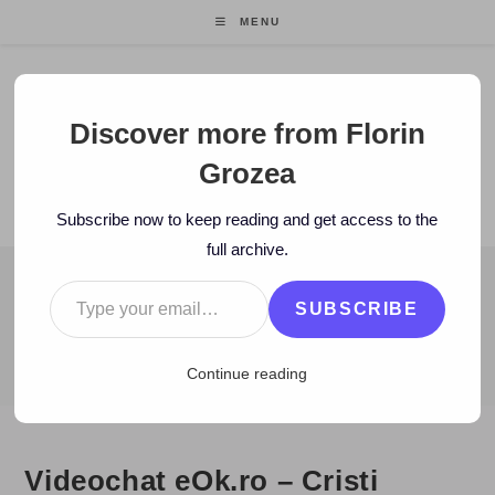
Skip
MENU
to
content
Florin Grozea
Discover more from Florin
Grozea
ENTREPRENEUR. FOUNDER/CEO MOCAPP.
Subscribe now to keep reading and get access to the
full archive.
Type your email…
BLOG
SUBSCRIBE
>
2009
>
May
>
25
>
eOk.ro
>
Videochat eOk.ro – Cristi Stanciu
Continue reading
Videochat eOk.ro – Cristi