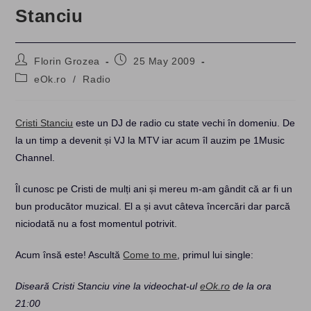
Stanciu
Post
Post
Florin Grozea
25 May 2009
author:
published:
Post
eOk.ro
/
Radio
category:
Cristi Stanciu
este un DJ de radio cu state vechi în domeniu. De
la un timp a devenit și VJ la MTV iar acum îl auzim pe 1Music
Channel.
Îl cunosc pe Cristi de mulți ani și mereu m-am gândit că ar fi un
bun producător muzical. El a și avut câteva încercări dar parcă
niciodată nu a fost momentul potrivit.
Acum însă este! Ascultă
Come to me
, primul lui single:
Diseară Cristi Stanciu vine la videochat-ul
eOk.ro
de la ora
21:00