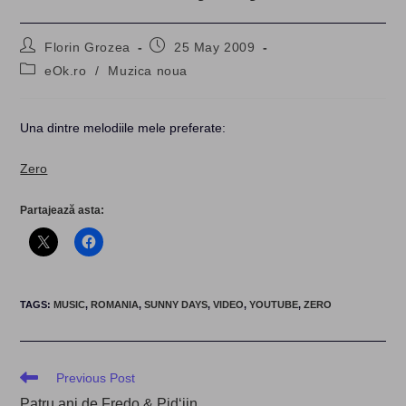
Post
Post
Florin Grozea
25 May 2009
author:
published:
Post
eOk.ro
/
Muzica noua
category:
Una dintre melodiile mele preferate:
Zero
Partajează asta:
TAGS
:
MUSIC
,
ROMANIA
,
SUNNY DAYS
,
VIDEO
,
YOUTUBE
,
ZERO
Read
Previous Post
more
Patru ani de Fredo & Pid‘jin