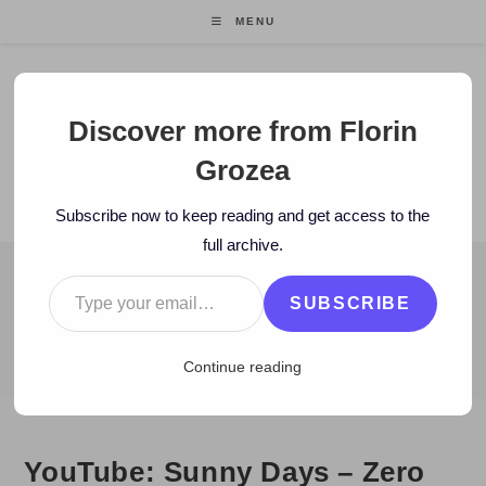
Skip
MENU
to
content
Florin Grozea
Discover more from Florin
Grozea
ENTREPRENEUR. FOUNDER/CEO MOCAPP.
Subscribe now to keep reading and get access to the
full archive.
Type your email…
BLOG
SUBSCRIBE
>
2009
>
May
>
25
>
eOk.ro
>
YouTube: Sunny Days – Zero
Continue reading
YouTube: Sunny Days – Zero