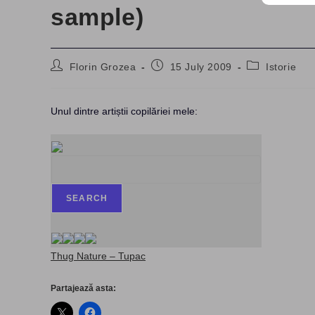
sample)
Post
Post
Post
Florin Grozea
15 July 2009
Istorie
author:
published:
category:
Unul dintre artiștii copilăriei mele:
Thug Nature – Tupac
Partajează asta: