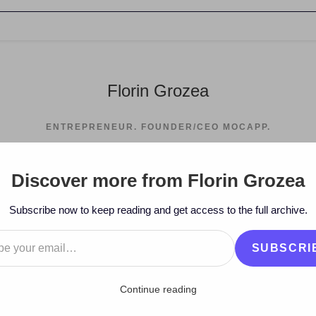
Florin Grozea
ENTREPRENEUR. FOUNDER/CEO MOCAPP.
Discover more from Florin Grozea
>
2009
>
July
>
15
>
Subscribe now to keep reading and get access to the full archive.
…
SUBSCRI
Continue reading
ature (Michael Jackson