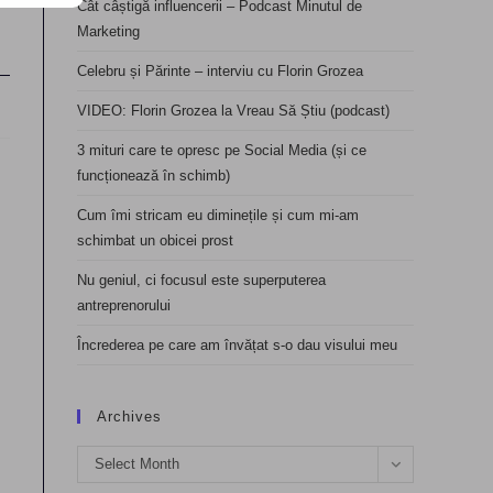
Cât câștigă influencerii – Podcast Minutul de
Marketing
Celebru și Părinte – interviu cu Florin Grozea
VIDEO: Florin Grozea la Vreau Să Știu (podcast)
3 mituri care te opresc pe Social Media (și ce
funcționează în schimb)
Cum îmi stricam eu diminețile și cum mi-am
schimbat un obicei prost
Nu geniul, ci focusul este superputerea
antreprenorului
Încrederea pe care am învățat s-o dau visului meu
Archives
Archives
Select Month