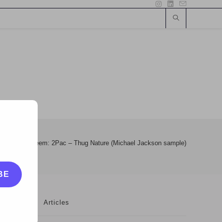
Istorie
>
Imeem: 2Pac – Thug Nature (Michael Jackson sample)
BE
Articles