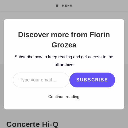
Skip
MENU
to
content
Florin Grozea
Discover more from Florin
Grozea
ENTREPRENEUR. FOUNDER/CEO MOCAPP.
Subscribe now to keep reading and get access to the
full archive.
Type your email…
BLOG
SUBSCRIBE
>
2009
>
July
>
30
>
Hi-Q
>
Concerte Hi-Q
Continue reading
Concerte Hi-Q