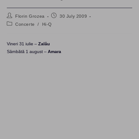
Post
Post
Florin Grozea
30 July 2009
author:
published:
Post
Concerte
/
Hi-Q
category:
Vineri 31 iulie –
Zalău
Sâmbătă 1 august –
Amara