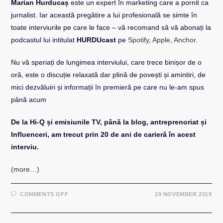
Marian Hurducaș
este un expert în marketing care a pornit ca
jurnalist. Iar această pregătire a lui profesională se simte în
toate interviurile pe care le face – vă recomand să vă abonați la
podcastul lui intitulat
HURDUcast
pe
Spotify
,
Apple
,
Anchor
.
Nu vă speriați de lungimea interviului, care trece binișor de o
oră, este o discuție relaxată dar plină de povești și amintiri, de
mici dezvăluiri și informații în premieră pe care nu le-am spus
până acum
De la Hi-Q și emisiunile TV, până la blog, antreprenoriat și
Influenceri, am trecut prin 20 de ani de carieră în acest
interviu.
(more…)
ON
COMMENTS OFF
29 NOVEMBER 2019
HURDUCAST
CU
MARIAN
HURDUCAȘ