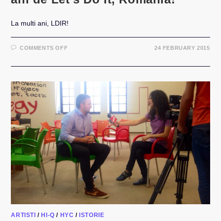
La multi ani, LDIR!
ON
COMMENTS OFF
24 FEBRUARY 2015
OFFLINE:
AM
PREZENTAT
GALA
5
ANI
DE
LET’S
DO
IT,
ROMANIA!
ARTISTI
/
HI-Q
/
HYC
/
ISTORIE