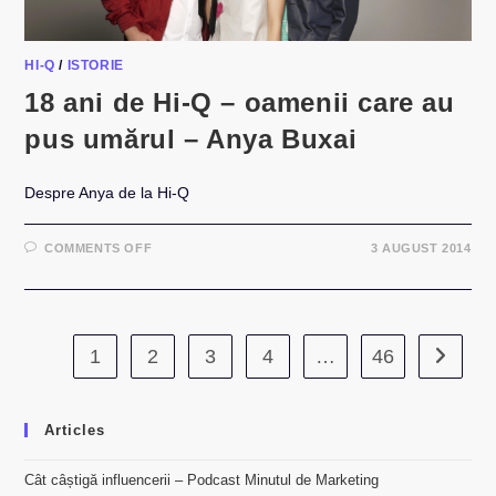
HI-Q
/
ISTORIE
18 ani de Hi-Q – oamenii care au
pus umărul – Anya Buxai
Despre Anya de la Hi-Q
ON
COMMENTS OFF
3 AUGUST 2014
18
ANI
DE
HI-
Q
–
OAMENII
1
2
3
4
…
46
Go to th
CARE
AU
PUS
UMĂRUL
–
Articles
ANYA
BUXAI
Cât câștigă influencerii – Podcast Minutul de Marketing