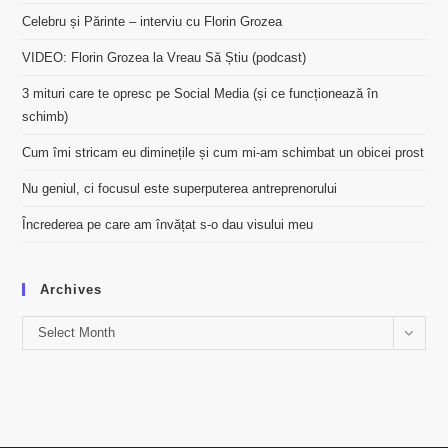
Celebru și Părinte – interviu cu Florin Grozea
VIDEO: Florin Grozea la Vreau Să Știu (podcast)
3 mituri care te opresc pe Social Media (și ce funcționează în
schimb)
Cum îmi stricam eu diminețile și cum mi-am schimbat un obicei prost
Nu geniul, ci focusul este superputerea antreprenorului
Încrederea pe care am învățat s-o dau visului meu
Archives
Archives
Select Month