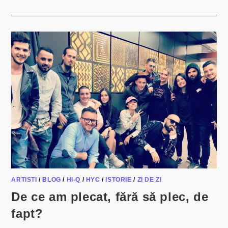
PRIMUL
CONCERT
TEQUILA
LA
ONEȘTI
ARTISTI
/
BLOG
/
HI-Q
/
HYC
/
ISTORIE
/
ZI DE ZI
De ce am plecat, fără să plec, de
fapt?