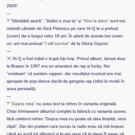
2003!
—
? ”Sâmbătă seară”, ”Astăzi e ziua ta” și
”Vino la dans”
sunt trei
melodii cântate de Gică Petrescu pe care Hi-Q le-a preluat
(cover) de-a lungul celor 18 ani. În afară de aceste trei cover-
uri, am mai preluat
”I will survive”
de la Gloria Gaynor.
—
Hi-Q a fost inițial o trupă hip-hop. Primul album, lansat doar
la Brașov în 1997 era un amestect de rap și funky. Noi
”credeam” că suntem rapperi, dar rezultatul muzical era mai
apropiat de pop-dance dacât de gangsta rap (stilul la modă în
acea perioadă).
—
?
”Gașca mea”
nu avea text la refren în varianta originală.
Chiar trimisesem albumul complet la fabrică cu varianta aceea,
fără celebrul refren ”Gașca mea nu poate să stea liniștită, nicio
clipă”. Dar doi prieteni care lucrau la radio erau să mă linșeze
când au auzit tot albumul și le-am spus că la piesa 8 vreau să