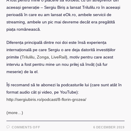
aceeași generație – Sergiu Biriș a lansat Trilulilu.ro în aceeași
perioadă în care eu am lansat eOk.ro, ambele servicii de
streaming, ambele un pic mai devreme decât era pregătită
piața românească.
Diferența principală dintre noi doi este însă experiența
internațională pe care Sergiu o are deja datorită investițiilor
primite (
Trilulilu
,
Zonga
,
LiveRail
), motiv pentru care acest
interviu a fost pentru mine un nou prilej să învăț (să fur
meserie) de la el.
Îți recomand să te abonezi la podcasturile lui (care sunt atât în
format audio cât și video, pe YouTube):
http://sergiubiris.ro/podcast/8-florin-grozea/
(more…)
ON
COMMENTS OFF
6 DECEMBER 2019
SERGIU