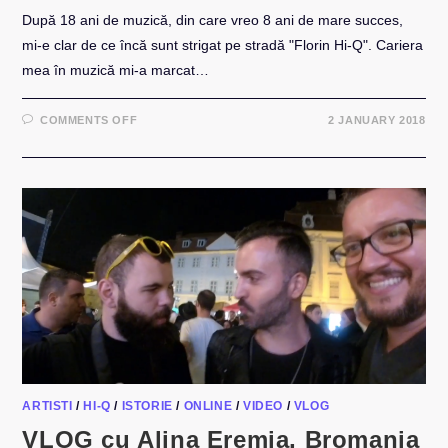
După 18 ani de muzică, din care vreo 8 ani de mare succes,
mi-e clar de ce încă sunt strigat pe stradă "Florin Hi-Q". Cariera
mea în muzică mi-a marcat…
ON
COMMENTS OFF
2 JANUARY 2018
DE
CE
AM
PLECAT,
FĂRĂ
SĂ
PLEC,
DE
FAPT?
ARTISTI
/
HI-Q
/
ISTORIE
/
ONLINE
/
VIDEO
/
VLOG
VLOG cu Alina Eremia, Bromania