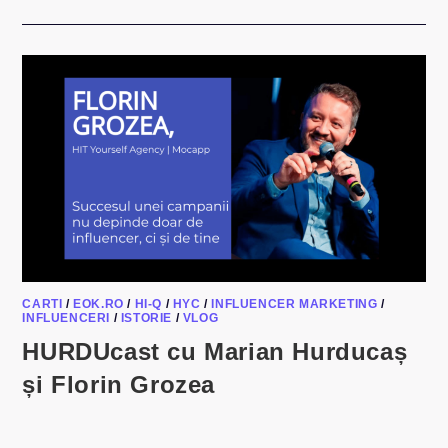
BIRIS
SI
FLORIN
GROZEA
–
PODCAST
ÎNTRE
ANTREPRENORI
CARTI
/
EOK.RO
/
HI-Q
/
HYC
/
INFLUENCER MARKETING
/
INFLUENCERI
/
ISTORIE
/
VLOG
HURDUcast cu Marian Hurducaș
și Florin Grozea