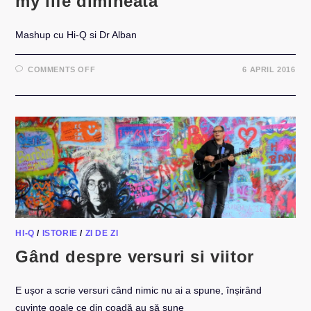
my life dimineata
Mashup cu Hi-Q si Dr Alban
ON
COMMENTS OFF
6 APRIL 2016
MASHUP:
HI-
Q
VS
DR
ALBAN
–
IT’S
MY
LIFE
DIMINEATA
HI-Q
/
ISTORIE
/
ZI DE ZI
Gând despre versuri si viitor
E ușor a scrie versuri când nimic nu ai a spune, înșirând
cuvinte goale ce din coadă au să sune