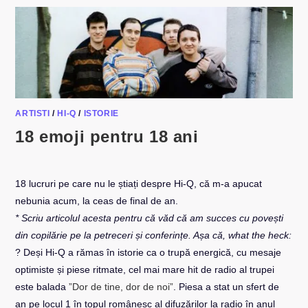
ȘI
FLORIN
GROZEA
ARTISTI
/
HI-Q
/
ISTORIE
18 emoji pentru 18 ani
18 lucruri pe care nu le știați despre Hi-Q, că m-a apucat
nebunia acum, la ceas de final de an.
* Scriu articolul acesta pentru că văd că am succes cu povești
din copilărie pe la petreceri și conferințe. Așa că, what the heck:
? Deși Hi-Q a rămas în istorie ca o trupă energică, cu mesaje
optimiste și piese ritmate, cel mai mare hit de radio al trupei
este balada
”Dor de tine, dor de noi”
. Piesa a stat un sfert de
an pe locul 1 în topul românesc al difuzărilor la radio în anul