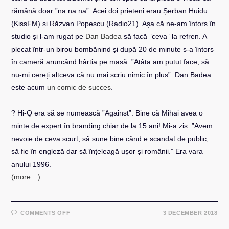
rămână doar ”na na na”. Acei doi prieteni erau Șerban Huidu
(KissFM) și Răzvan Popescu (Radio21). Așa că ne-am întors în
studio și l-am rugat pe
Dan Badea
să facă ”ceva” la refren. A
plecat într-un birou bombănind și după 20 de minute s-a întors
în cameră aruncând hârtia pe masă: ”Atâta am putut face, să
nu-mi cereți altceva că nu mai scriu nimic în plus”. Dan Badea
este acum
un comic de succes
.
—
? Hi-Q era să se numească ”Against”. Bine că Mihai avea o
minte de expert în branding chiar de la 15 ani! Mi-a zis: ”Avem
nevoie de ceva scurt, să sune bine când e scandat de public,
să fie în engleză dar să înțeleagă ușor și românii.” Era vara
anului 1996.
(more…)
ON
COMMENTS OFF
3 DECEMBER 2018
18
EMOJI