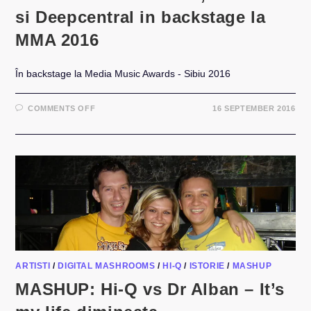
si Deepcentral in backstage la
MMA 2016
În backstage la Media Music Awards - Sibiu 2016
ON
COMMENTS OFF
16 SEPTEMBER 2016
VLOG
CU
ALINA
EREMIA,
BROMANIA
SI
DEEPCENTRAL
IN
BACKSTAGE
LA
MMA
2016
ARTISTI
/
DIGITAL MASHROOMS
/
HI-Q
/
ISTORIE
/
MASHUP
MASHUP: Hi-Q vs Dr Alban – It’s