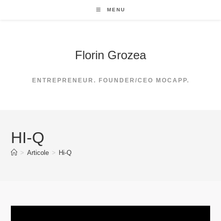
Skip
MENU
to
content
Florin Grozea
ENTREPRENEUR. FOUNDER/CEO MOCAPP.
HI-Q
>
Articole
>
Hi-Q