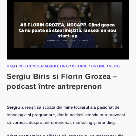
HI-Q
/
INFLUENCER MARKETING
/
ISTORIE
/
ONLINE
/
VLOG
Sergiu Biris si Florin Grozea –
podcast între antreprenori
Sergiu
a reușit să scoată din mine tocilarul ăla pasionat de
tehnologie și programare, dar în același interviu m-a provocat
să vorbesc despre antreprenoriat, marketing și branding.
A fost pentru mine o plăcere să vorbesc cu un atreprenor din