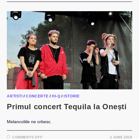
PENTRU
18
ANI
ARTISTI
/
CONCERTE
/
HI-Q
/
ISTORIE
Primul concert Tequila la Onești
Melancoliile ne orbesc.
ON
COMMENTS OFF
2 JUNE 2018