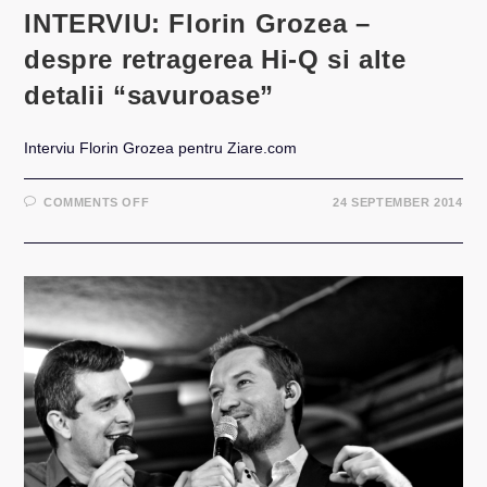
INTERVIU: Florin Grozea –
despre retragerea Hi-Q si alte
detalii “savuroase”
Interviu Florin Grozea pentru Ziare.com
ON
COMMENTS OFF
24 SEPTEMBER 2014
INTERVIU:
FLORIN
GROZEA
–
DESPRE
RETRAGEREA
HI-
Q
SI
ALTE
DETALII
“SAVUROASE”