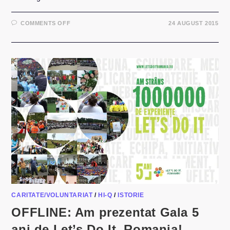
ON
COMMENTS OFF
24 AUGUST 2015
GÂND
DESPRE
VERSURI
SI
VIITOR
CARITATE/VOLUNTARIAT
/
HI-Q
/
ISTORIE
OFFLINE: Am prezentat Gala 5
ani de Let’s Do It, Romania!