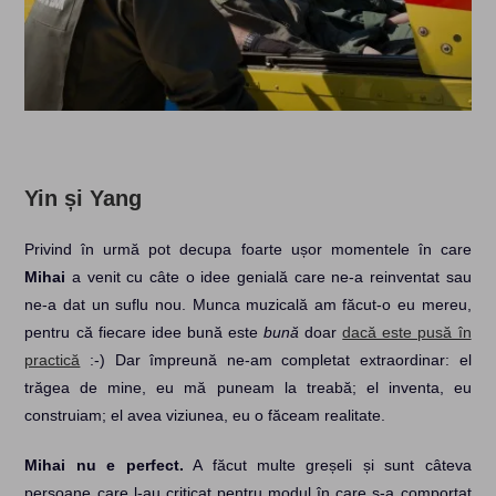
Yin și Yang
Privind în urmă pot decupa foarte ușor momentele în care
Mihai
a venit cu câte o idee genială care ne-a reinventat sau
ne-a dat un suflu nou. Munca muzicală am făcut-o eu mereu,
pentru că fiecare idee bună este
bună
doar
dacă este pusă în
practică
:-) Dar împreună ne-am completat extraordinar: el
trăgea de mine, eu mă puneam la treabă; el inventa, eu
construiam; el avea viziunea, eu o făceam realitate.
Mihai nu e perfect.
A făcut multe greșeli și sunt câteva
persoane care l-au criticat pentru modul în care s-a comportat