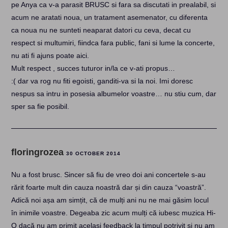
pe Anya ca v-a parasit BRUSC si fara sa discutati in prealabil, si
acum ne aratati noua, un tratament asemenator, cu diferenta
ca noua nu ne sunteti neaparat datori cu ceva, decat cu
respect si multumiri, fiindca fara public, fani si lume la concerte,
nu ati fi ajuns poate aici.
Mult respect , succes tuturor in/la ce v-ati propus…
:( dar va rog nu fiti egoisti, ganditi-va si la noi. Imi doresc
nespus sa intru in posesia albumelor voastre… nu stiu cum, dar
sper sa fie posibil.
floringrozea
30 OCTOBER 2014
Nu a fost brusc. Sincer să fiu de vreo doi ani concertele s-au
rărit foarte mult din cauza noastră dar și din cauza “voastră”.
Adică noi așa am simțit, că de mulți ani nu ne mai găsim locul
în inimile voastre. Degeaba zic acum mulți că iubesc muzica Hi-
Q dacă nu am primit același feedback la timpul potrivit și nu am