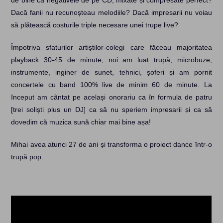
de bine ca negativele de pe CD, mixate și compresate perfect?
Dacă fanii nu recunoșteau melodiile? Dacă impresarii nu voiau
să plătească costurile triple necesare unei trupe live?
Împotriva sfaturilor artiștilor-colegi care făceau majoritatea
playback 30-45 de minute, noi am luat trupă, microbuze,
instrumente, inginer de sunet, tehnici, șoferi și am pornit
concertele cu band 100% live de minim 60 de minute. La
început am cântat pe același onorariu ca în formula de patru
[trei soliști plus un DJ] ca să nu speriem impresarii și ca să
dovedim că muzica sună chiar mai bine așa!
Mihai avea atunci 27 de ani și transforma o proiect dance într-o
trupă pop.