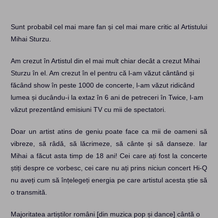
Sunt probabil cel mai mare fan și cel mai mare critic al Artistului
Mihai Sturzu.
Am crezut în Artistul din el mai mult chiar decât a crezut Mihai
Sturzu în el. Am crezut în el pentru că l-am văzut cântând și
făcând show în peste 1000 de concerte, l-am văzut ridicând
lumea și ducându-i la extaz în 6 ani de petreceri în Twice, l-am
văzut prezentând emisiuni TV cu mii de spectatori.
Doar un artist atins de geniu poate face ca mii de oameni să
vibreze, să râdă, să lăcrimeze, să cânte și să danseze. Iar
Mihai a făcut asta timp de 18 ani! Cei care ați fost la concerte
știți despre ce vorbesc, cei care nu ați prins niciun concert Hi-Q
nu aveți cum să înțelegeți energia pe care artistul acesta știe să
o transmită.
Majoritatea artiștilor români [din muzica pop și dance] cântă o