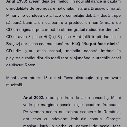
Anul 1998:
aveam deja trei melodii în noul stil dance și căutam
o modalitate de promovare națională, în afara Brașovului natal.
Mihai vine cu ideea de a face o compilație dublă – două trupe
să pună banii la un loc pentru a produce un număr mare de
CD-uri originale pe care să le oferim gratuit radiourilor din țară.
CD-ul avea 3 piese Hi-Q și 3 piese Heat [altă trupă dance din
Brașov] dar piesa cea mai bună era
Hi-Q “Nu pot face nimic”
.
CD-urile și-au atins scopul, melodia noastră intrând în
playlistele radiourilor din toată țara și ajungând la urechile casei
de discuri Roton.
Mihai avea atunci 18 ani și făcea distribuție și promovare
muzicală.
Anul 2002:
eram pe drum de la un concert și Mihai
vede pe marginea șoselei niște scootere frumoase.
Pe vremea aceea nu existau scootere în România,
era ceva cu adevărat ieșit din comun. Oprește
mașina, intră în vorbă cu oamenii de acolo, face