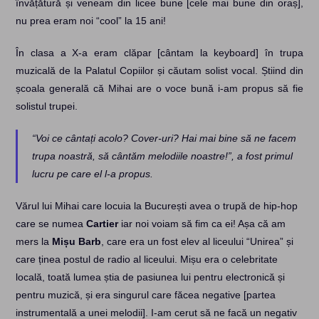
învățătură și veneam din licee bune [cele mai bune din oraș],
nu prea eram noi “cool” la 15 ani!
În clasa a X-a eram clăpar [cântam la keyboard] în trupa
muzicală de la Palatul Copiilor și căutam solist vocal. Știind din
școala generală că Mihai are o voce bună i-am propus să fie
solistul trupei.
“Voi ce cântați acolo? Cover-uri? Hai mai bine să ne facem
trupa noastră, să cântăm melodiile noastre!”, a fost primul
lucru pe care el l-a propus.
Vărul lui Mihai care locuia la București avea o trupă de hip-hop
care se numea
Cartier
iar noi voiam să fim ca ei! Așa că am
mers la
Mișu Barb
, care era un fost elev al liceului “Unirea” și
care ținea postul de radio al liceului. Mișu era o celebritate
locală, toată lumea știa de pasiunea lui pentru electronică și
pentru muzică, și era singurul care făcea negative [partea
instrumentală a unei melodii]. I-am cerut să ne facă un negativ