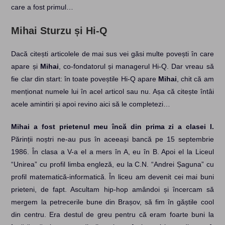
care a fost primul…
Mihai Sturzu și Hi-Q
Dacă citești articolele de mai sus vei găsi multe povești în care
apare și
Mihai
, co-fondatorul și managerul Hi-Q. Dar vreau să
fie clar din start: în toate poveștile Hi-Q apare
Mihai
, chit că am
menționat numele lui în acel articol sau nu. Așa că citește întâi
acele amintiri și apoi revino aici să le completezi…
Mihai a fost prietenul meu încă din prima zi a clasei I.
Părinții noștri ne-au pus în aceeași bancă pe 15 septembrie
1986. În clasa a V-a el a mers în A, eu în B. Apoi el la Liceul
“Unirea” cu profil limba engleză, eu la C.N. “Andrei Șaguna” cu
profil matematică-informatică. În liceu am devenit cei mai buni
prieteni, de fapt. Ascultam hip-hop amândoi și încercam să
mergem la petrecerile bune din Brașov, să fim în găștile cool
din centru. Era destul de greu pentru că eram foarte buni la