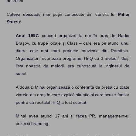
de la noi.
Câteva episoade mai puțin cunoscute din cariera lui
Mihai
Sturzu
:
Anul 1997:
concert organizat la noi în oraș de Radio
Brașov, cu trupe locale și Class – care era pe atunci unul
dintre cele mai mari proiecte muzicale din România.
Organizatorii scurtează programul Hi-Q cu 3 melodii, deși
lista noastră de melodii era cunoscută la inginerul de
sunet.
A doua zi Mihai organizează o conferință de presă cu toate
ziarele din oraș în care explică situația și cere scuze fanilor
pentru că recitalul Hi-Q a fost scurtat.
Mihai avea atunci 17 ani și făcea PR, management-ul
crizei și branding.