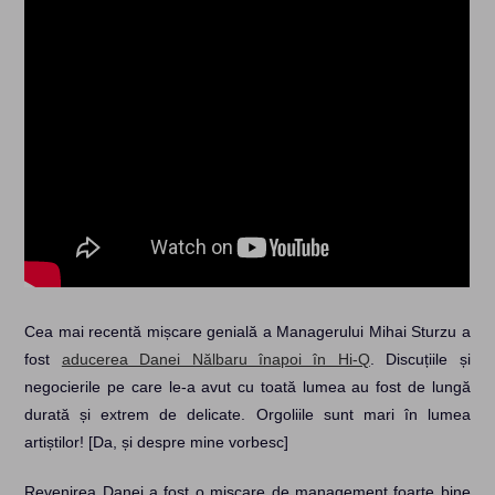
Cea mai recentă mișcare genială a Managerului Mihai Sturzu a
fost
aducerea Danei Nălbaru înapoi în Hi-Q
. Discuțiile și
negocierile pe care le-a avut cu toată lumea au fost de lungă
durată și extrem de delicate. Orgoliile sunt mari în lumea
artiștilor! [Da, și despre mine vorbesc]
Revenirea Danei a fost o mișcare de management foarte bine