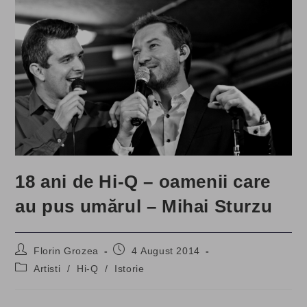
18 ani de Hi-Q – oamenii care
au pus umărul – Mihai Sturzu
Post
Post
Florin Grozea
4 August 2014
author:
published:
Post
Artisti
/
Hi-Q
/
Istorie
category: