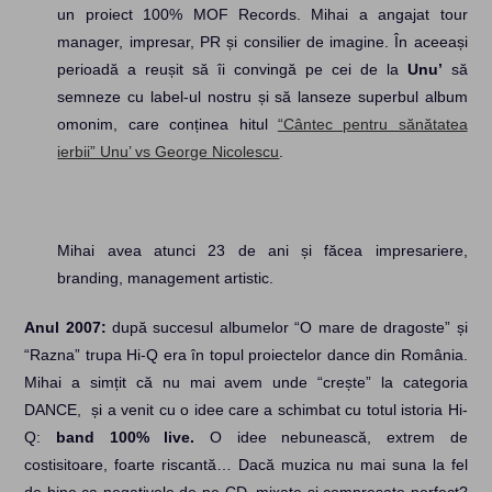
un proiect 100% MOF Records. Mihai a angajat tour
manager, impresar, PR și consilier de imagine. În aceeași
perioadă a reușit să îi convingă pe cei de la
Unu’
să
semneze cu label-ul nostru și să lanseze superbul album
omonim, care conținea hitul
“Cântec pentru sănătatea
ierbii” Unu’ vs George Nicolescu
.
Mihai avea atunci 23 de ani și făcea impresariere,
branding, management artistic.
Anul 2007:
după succesul albumelor “O mare de dragoste” și
“Razna” trupa Hi-Q era în topul proiectelor dance din România.
Mihai a simțit că nu mai avem unde “crește” la categoria
DANCE, și a venit cu o idee care a schimbat cu totul istoria Hi-
Q:
band 100% live.
O idee nebunească, extrem de
costisitoare, foarte riscantă… Dacă muzica nu mai suna la fel