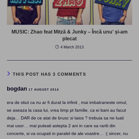
MUSIC: Zhao feat Mitză & Junky – Încă unu‘ și-am
plecat
4 March 2013
THIS POST HAS 3 COMMENTS
bogdan
17 AUGUST 2014
era de stiut ca nu ar fi durat la infinit , mai imbatraneste omul,
se aseaza la casa lui, vrea timp pt familie, ca ei bani au facut
deja… DAR de ce atat de brusc si taios ? trebuia sa ne luati
mai usor… mai puteati astepta 2 ani in care sa rariti din
concerte, si va ocupati in paralel de ale voastre… :( sincer, nu