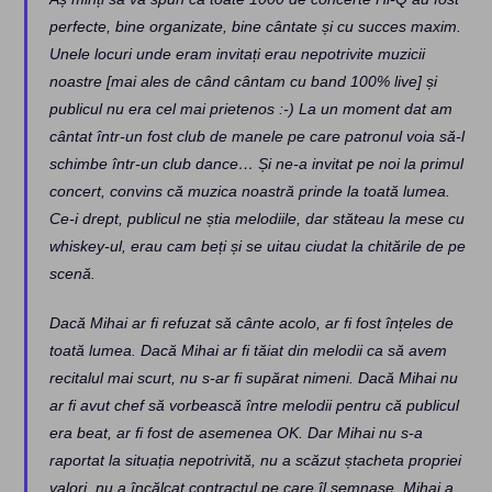
perfecte, bine organizate, bine cântate și cu succes maxim.
Unele locuri unde eram invitați erau nepotrivite muzicii
noastre [mai ales de când cântam cu band 100% live] și
publicul nu era cel mai prietenos :-) La un moment dat am
cântat într-un fost club de manele pe care patronul voia să-l
schimbe într-un club dance… Și ne-a invitat pe noi la primul
concert, convins că muzica noastră prinde la toată lumea.
Ce-i drept, publicul ne știa melodiile, dar stăteau la mese cu
whiskey-ul, erau cam beți și se uitau ciudat la chitările de pe
scenă.
Dacă Mihai ar fi refuzat să cânte acolo, ar fi fost înțeles de
toată lumea. Dacă Mihai ar fi tăiat din melodii ca să avem
recitalul mai scurt, nu s-ar fi supărat nimeni. Dacă Mihai nu
ar fi avut chef să vorbească între melodii pentru că publicul
era beat, ar fi fost de asemenea OK. Dar Mihai nu s-a
raportat la situația nepotrivită, nu a scăzut ștacheta propriei
valori, nu a încălcat contractul pe care îl semnase. Mihai a