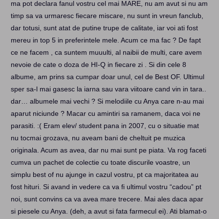
ma pot declara fanul vostru cel mai MARE, nu am avut si nu am
timp sa va urmaresc fiecare miscare, nu sunt in vreun fanclub,
dar totusi, sunt atat de putine trupe de calitate, iar voi ati fost
mereu in top 5 in preferintele mele. Acum ce ma fac ? De fapt
ce ne facem , ca suntem muuulti, al naibii de multi, care avem
nevoie de cate o doza de HI-Q in fiecare zi . Si din cele 8
albume, am prins sa cumpar doar unul, cel de Best OF. Ultimul
sper sa-l mai gasesc la iarna sau vara viitoare cand vin in tara..
dar… albumele mai vechi ? Si melodiile cu Anya care n-au mai
aparut niciunde ? Macar cu amintiri sa ramanem, daca voi ne
parasiti. :( Eram elev/ student pana in 2007, cu o situatie mat
nu tocmai grozava, nu aveam bani de cheltuit pe muzica
originala. Acum as avea, dar nu mai sunt pe piata. Va rog faceti
cumva un pachet de colectie cu toate discurile voastre, un
simplu best of nu ajunge in cazul vostru, pt ca majoritatea au
fost hituri. Si avand in vedere ca va fi ultimul vostru “cadou” pt
noi, sunt convins ca va avea mare trecere. Mai ales daca apar
si piesele cu Anya. (deh, a avut si fata farmecul ei). Ati blamat-o