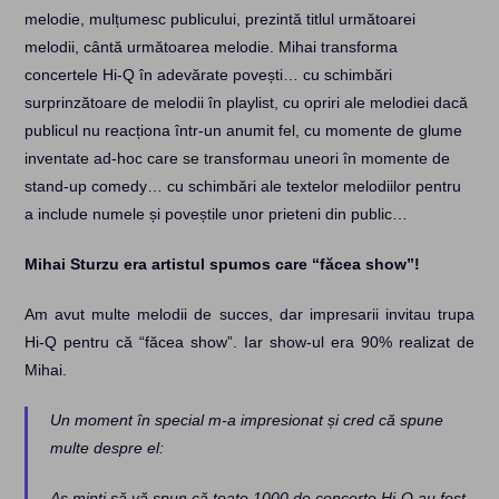
melodie, mulțumesc publicului, prezintă titlul următoarei
melodii, cântă următoarea melodie. Mihai transforma
concertele Hi-Q în adevărate povești… cu schimbări
surprinzătoare de melodii în playlist, cu opriri ale melodiei dacă
publicul nu reacționa într-un anumit fel, cu momente de glume
inventate ad-hoc care se transformau uneori în momente de
stand-up comedy… cu schimbări ale textelor melodiilor pentru
a include numele și poveștile unor prieteni din public…
Mihai Sturzu era artistul spumos care “făcea show”!
Am avut multe melodii de succes, dar impresarii invitau trupa
Hi-Q pentru că “făcea show”. Iar show-ul era 90% realizat de
Mihai.
Un moment în special m-a impresionat și cred că spune
multe despre el:
Aș minți să vă spun că toate 1000 de concerte Hi-Q au fost