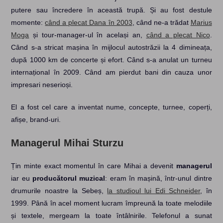
putere sau încredere în această trupă. Și au fost destule
momente:
când a plecat Dana în 2003
, când ne-a trădat
Marius
Moga
și tour-manager-ul în același an,
când a plecat Nico
.
Când s-a stricat mașina în mijlocul autostrăzii la 4 dimineața,
după 1000 km de concerte și efort. Când s-a anulat un turneu
internațional în 2009. Când am pierdut bani din cauza unor
impresari neserioși.
El a fost cel care a inventat nume, concepte, turnee, coperți,
afișe, brand-uri.
Managerul Mihai Sturzu
Țin minte exact momentul în care Mihai a devenit
managerul
iar eu
producătorul muzical
: eram în mașină, într-unul dintre
drumurile noastre la Sebeș,
la studioul lui Edi Schneider
, în
1999. Până în acel moment lucram împreună la toate melodiile
și textele, mergeam la toate întâlnirile. Telefonul a sunat