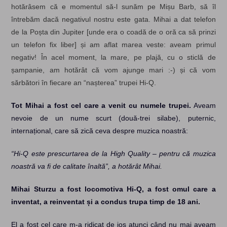
hotărâsem că e momentul să-l sunăm pe Mișu Barb, să îl
întrebăm dacă negativul nostru este gata. Mihai a dat telefon
de la Poșta din Jupiter [unde era o coadă de o oră ca să prinzi
un telefon fix liber] și am aflat marea veste: aveam primul
negativ! În acel moment, la mare, pe plajă, cu o sticlă de
șampanie, am hotărât că vom ajunge mari :-) și că vom
sărbători în fiecare an “nașterea” trupei Hi-Q.
Tot Mihai a fost cel care a venit cu numele trupei.
Aveam
nevoie de un nume scurt (două-trei silabe), puternic,
internațional, care să zică ceva despre muzica noastră:
“Hi-Q este prescurtarea de la High Quality – pentru că muzica
noastră va fi de calitate înaltă”, a hotărât Mihai.
Mihai Sturzu a fost locomotiva Hi-Q, a fost omul care a
inventat, a reinventat și a condus trupa timp de 18 ani.
El a fost cel care m-a ridicat de jos atunci când nu mai aveam