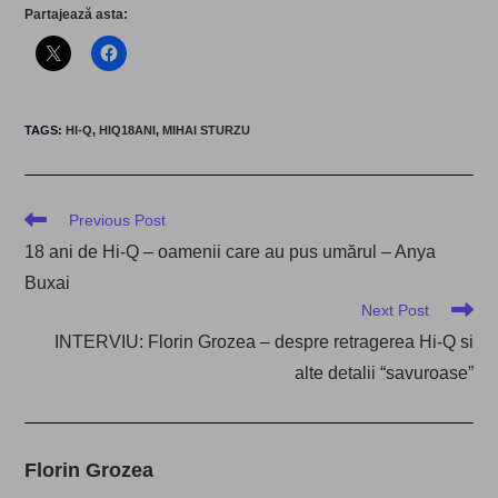
Partajează asta:
TAGS
:
HI-Q
,
HIQ18ANI
,
MIHAI STURZU
Read
Previous Post
more
18 ani de Hi-Q – oamenii care au pus umărul – Anya
articles
Buxai
Next Post
INTERVIU: Florin Grozea – despre retragerea Hi-Q si
alte detalii “savuroase”
Florin Grozea