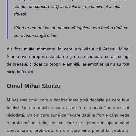
condus un concert Hi-Q la nivelul lui, nu la nivelul acelei
situații.
Când m-am dat jos de pe scenă înțelesesem încă o dată ce
om aveam lângă mine.
Au fost multe momente în care am văzut că Artistul Mihai
Sturzu avea propriile standarde și nu se compara cu alți colegi
de breaslă, ci doar cu propriile ambiții. Iar ambițiile lui nu au fost
niciodată mici.
Omul Mihai Sturzu
Mihai
este omul care a depășit toate prejudecățile pe care le-a
întâlnit. Un om ambițios pentru care “nu se poate” nu a existat
niciodată. Un om care sună de fiecare dată la Poliție când vede
o problemă în trafic, un om care sare primul în ajutor când
cineva are o problemă, un om care vine primul la treabă și