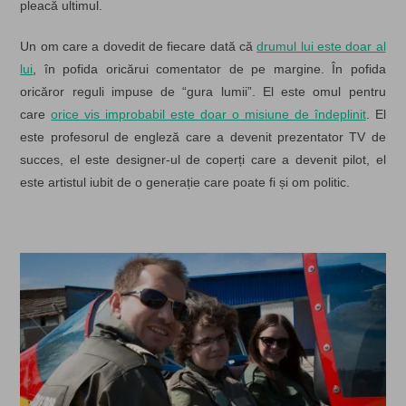
pleacă ultimul.
Un om care a dovedit de fiecare dată că
drumul lui este doar al
lui
, în pofida oricărui comentator de pe margine. În pofida
oricăror reguli impuse de “gura lumii”. El este omul pentru
care
orice vis improbabil este doar o misiune de îndeplinit
. El
este profesorul de engleză care a devenit prezentator TV de
succes, el este designer-ul de coperți care a devenit pilot, el
este artistul iubit de o generație care poate fi și om politic.