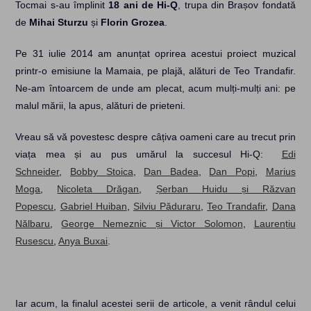
Tocmai s-au împlinit
18 ani de Hi-Q
, trupa din Brașov fondată
de
Mihai Sturzu
și
Florin Grozea
.
Pe 31 iulie 2014 am anunțat oprirea acestui proiect muzical
printr-o emisiune la Mamaia, pe plajă, alături de Teo Trandafir.
Ne-am întoarcem de unde am plecat, acum mulți-mulți ani: pe
malul mării, la apus, alături de prieteni.
Vreau să vă povestesc despre câțiva oameni care au trecut prin
viața mea și au pus umărul la succesul Hi-Q:
Edi
Schneider
,
Bobby Stoica
,
Dan Badea
,
Dan Popi
,
Marius
Moga
,
Nicoleta Drăgan
,
Șerban Huidu și Răzvan
Popescu
,
Gabriel Huiban
,
Silviu Păduraru
,
Teo Trandafir
,
Dana
Nălbaru
,
George Nemeznic și Victor Solomon
,
Laurențiu
Rusescu
,
Anya Buxai
.
Iar acum, la finalul acestei serii de articole, a venit rândul celui