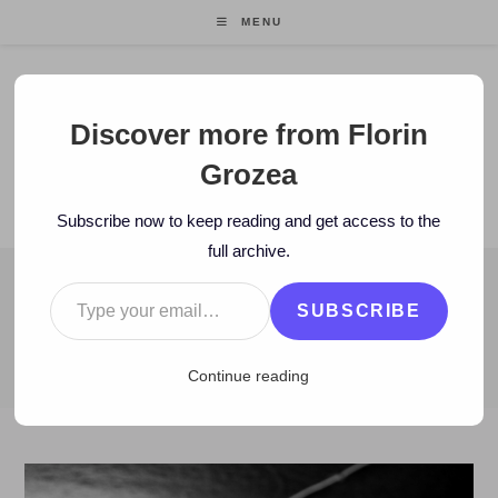
Skip
MENU
to
content
Florin Grozea
Discover more from Florin
Grozea
ENTREPRENEUR. FOUNDER/CEO MOCAPP.
Subscribe now to keep reading and get access to the
full archive.
Type your email…
BLOG
SUBSCRIBE
>
2014
>
August
>
4
>
Istorie
>
18 ani de Hi-Q – oamenii care au 
Continue reading