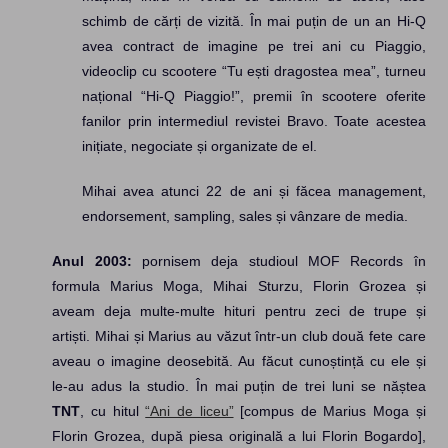
schimb de cărți de vizită. În mai puțin de un an Hi-Q
avea contract de imagine pe trei ani cu Piaggio,
videoclip cu scootere “Tu ești dragostea mea”, turneu
național “Hi-Q Piaggio!”, premii în scootere oferite
fanilor prin intermediul revistei Bravo. Toate acestea
inițiate, negociate și organizate de el.
Mihai avea atunci 22 de ani și făcea management,
endorsement, sampling, sales și vânzare de media.
Anul 2003:
pornisem deja studioul MOF Records în
formula Marius Moga, Mihai Sturzu, Florin Grozea și
aveam deja multe-multe hituri pentru zeci de trupe și
artiști. Mihai și Marius au văzut într-un club două fete care
aveau o imagine deosebită. Au făcut cunoștință cu ele și
le-au adus la studio. În mai puțin de trei luni se năștea
TNT
, cu hitul
“Ani de liceu”
[compus de Marius Moga și
Florin Grozea, după piesa originală a lui Florin Bogardo],