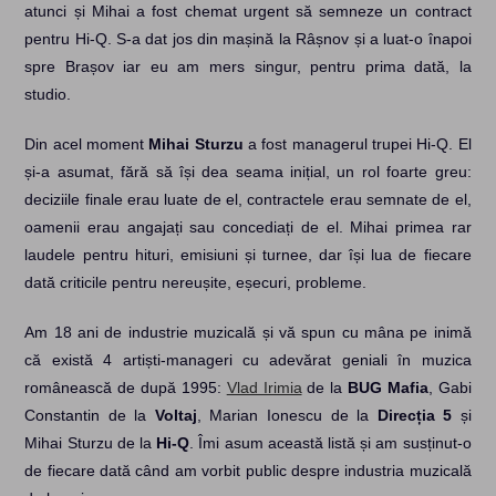
atunci și Mihai a fost chemat urgent să semneze un contract
pentru Hi-Q. S-a dat jos din mașină la Râșnov și a luat-o înapoi
spre Brașov iar eu am mers singur, pentru prima dată, la
studio.
Din acel moment
Mihai Sturzu
a fost managerul trupei Hi-Q. El
și-a asumat, fără să își dea seama inițial, un rol foarte greu:
deciziile finale erau luate de el, contractele erau semnate de el,
oamenii erau angajați sau concediați de el. Mihai primea rar
laudele pentru hituri, emisiuni și turnee, dar își lua de fiecare
dată criticile pentru nereușite, eșecuri, probleme.
Am 18 ani de industrie muzicală și vă spun cu mâna pe inimă
că există 4 artiști-manageri cu adevărat geniali în muzica
românească de după 1995:
Vlad Irimia
de la
BUG Mafia
, Gabi
Constantin de la
Voltaj
, Marian Ionescu de la
Direcția 5
și
Mihai Sturzu de la
Hi-Q
. Îmi asum această listă și am susținut-o
de fiecare dată când am vorbit public despre industria muzicală