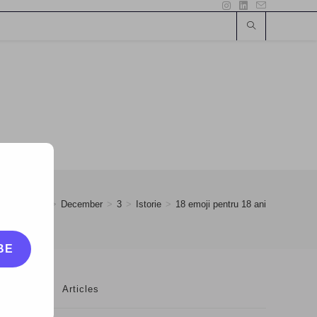
>
2018
>
December
>
3
>
Istorie
>
18 emoji pentru 18 ani
BE
Articles