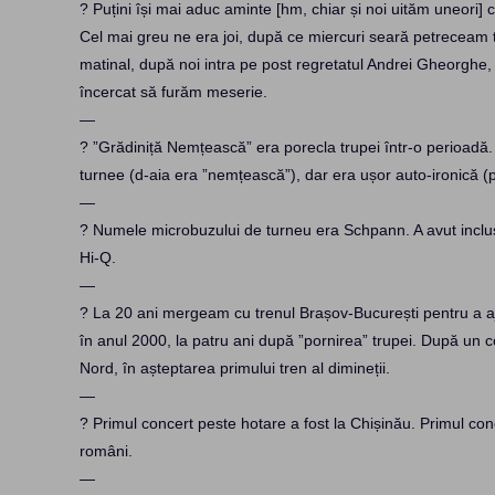
? Puțini își mai aduc aminte [hm, chiar și noi uităm uneori
Cel mai greu ne era joi, după ce miercuri seară petreceam
matinal, după noi intra pe post regretatul Andrei Gheorghe,
încercat să furăm meserie.
—
? ”Grădiniță Nemțească” era porecla trupei într-o perioadă.
turnee (d-aia era ”nemțească”), dar era ușor auto-ironică (p
—
? Numele microbuzului de turneu era Schpann. A avut inclusi
Hi-Q.
—
?️ La 20 ani mergeam cu trenul Brașov-București pentru a aj
în anul 2000, la patru ani după ”pornirea” trupei. După un 
Nord, în așteptarea primului tren al dimineții.
—
? Primul concert peste hotare a fost la Chișinău. Primul con
români.
—