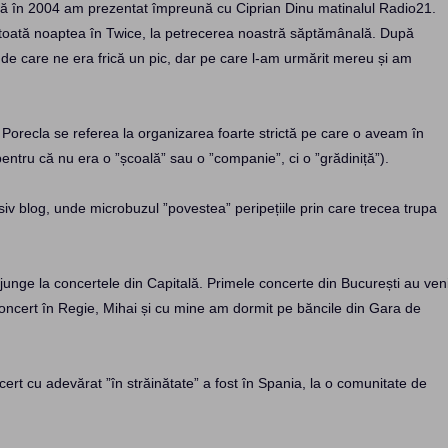
] că în 2004 am prezentat împreună cu Ciprian Dinu matinalul Radio21.
 toată noaptea în Twice, la petrecerea noastră săptămânală. După
 de care ne era frică un pic, dar pe care l-am urmărit mereu și am
 Porecla se referea la organizarea foarte strictă pe care o aveam în
entru că nu era o ”școală” sau o ”companie”, ci o ”grădiniță”).
v blog, unde microbuzul ”povestea” peripețiile prin care trecea trupa
unge la concertele din Capitală. Primele concerte din București au veni
concert în Regie, Mihai și cu mine am dormit pe băncile din Gara de
cert cu adevărat ”în străinătate” a fost în Spania, la o comunitate de