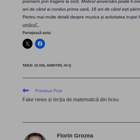
premiem prin tragere la sorți. Motivul aniversării poate fi or
ani de când ai condus prima oară, 18 ani de când ești părin
Pentru mai multe detalii despre muzica și activitatea trupei 
umărul”.
Partajează asta:
TAGS
:
18 ANI
,
AMINTIRI
,
HI-Q
Read
Previous Post
more
Fake news și lecția de matematică din liceu
articles
Florin Grozea