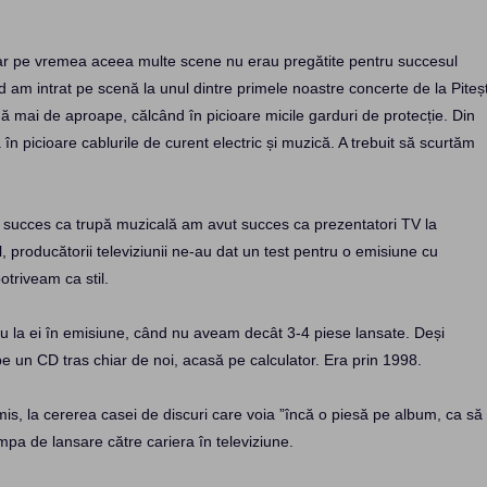
dar pe vremea aceea multe scene nu erau pregătite pentru succesul
am intrat pe scenă la unul dintre primele noastre concerte de la Piteșt
ă mai de aproape, călcând în picioare micile garduri de protecție. Din
n picioare cablurile de curent electric și muzică. A trebuit să scurtăm
 succes ca trupă muzicală am avut succes ca prezentatori TV la
l, producătorii televiziunii ne-au dat un test pentru o emisiune cu
triveam ca stil.
tau la ei în emisiune, când nu aveam decât 3-4 piese lansate. Deși
 un CD tras chiar de noi, acasă pe calculator. Era prin 1998.
remis, la cererea casei de discuri care voia ”încă o piesă pe album, ca să
rampa de lansare către cariera în televiziune.