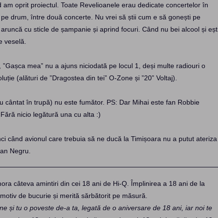
am oprit proiectul. Toate Revelioanele erau dedicate concertelor în
 pe drum, între două concerte. Nu vrei să știi cum e să gonești pe
, aruncă cu sticle de șampanie și aprind focuri. Când nu bei alcool și eșt
e veselă.
 ”Gașca mea” nu a ajuns niciodată pe locul 1, deși multe radiouri o
ție (alături de ”Dragostea din tei” O-Zone și ”20” Voltaj).
 au cântat în trupă) nu este fumător. PS: Dar Mihai este fan Robbie
. Fără nicio legătură una cu alta :)
unci când avionul care trebuia să ne ducă la Timișoara nu a putut ateriza
Dan Negru.
ora câteva amintiri din cei 18 ani de Hi-Q. Împlinirea a 18 ani de la
tiv de bucurie și merită sărbătorit pe măsură.
ne și tu o poveste de-a ta, legată de o aniversare de 18 ani, iar noi te