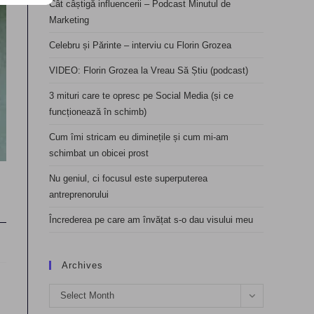
Cât câștigă influencerii – Podcast Minutul de
Marketing
Celebru și Părinte – interviu cu Florin Grozea
VIDEO: Florin Grozea la Vreau Să Știu (podcast)
3 mituri care te opresc pe Social Media (și ce
funcționează în schimb)
Cum îmi stricam eu diminețile și cum mi-am
schimbat un obicei prost
Nu geniul, ci focusul este superputerea
antreprenorului
Încrederea pe care am învățat s-o dau visului meu
Archives
Archives
Select Month