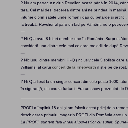
? Nu am petrecut niciun Revelion acasă până în 2014, când 
țară. Cel mai des, trecerea dintre ani ne prindea în mașină,
întuneric prin satele unde românii dau cu petarde și artificii
la treabă, Revelionul pare un Iad pe Pământ, nu o petrecer
—
? Hi-Q a avut 8 hituri number one în România. Surprinzător,
consideră una dintre cele mai celebre melodii de după Revolu
—
? Niciunul dintre membrii Hi-Q (inclusiv cele 5 soliste care
Williams, al cărui
concert de la Knebworth
îl știe pe de rost
—
? Hi-Q a lipsit la un singur concert din cele peste 1000, at
în siguranță, din cauza furtunii. Era un show prezentat de 
PROFI a împlinit 18 ani și am folosit acest prilej de a remem
deschiderea primului magazin PROFI din România este un mo
La PROFI, suntem fani înrăiți ai poveștilor cu suflet. Spune-