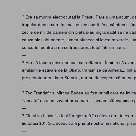
—
? Era să murim electrocutați la Pitești. Pare glumă acum, 
trupelor dance care tocmai se lansaseră. Așa că atunci când 
zecile de mii de oameni din piață s-au îngrămădit să ne vad
cauza ploii abundente, lumea aluneca și lovea mixerele, lua î
concertul pentru a nu se transforma totul într-un haos.
—
? Era să facem emisiune cu Liana Stanciu. Înainte să avem
emisiunile estivale de la Olimp, transmise de Antena1. Iniția
prezentatoarea Liana Stanciu, dar au descoperit că nu ne po
—
? Teo Trandafir și Mircea Badea au fost primii care ne invi
”lansate” este un cuvânt prea mare – aveam câteva piese pe
—
? ”Totul va fi bine” a fost înregistrată în câteva ore, în ext
fie totuși 10”. S-a dovedit a fi primul nostru hit național și 
—