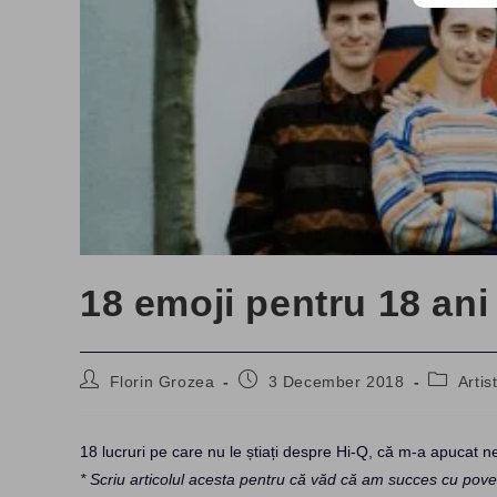
18 emoji pentru 18 ani
Post
Post
Post
Florin Grozea
3 December 2018
Artist
author:
published:
category
18 lucruri pe care nu le știați despre Hi-Q, că m-a apucat n
* Scriu articolul acesta pentru că văd că am succes cu poveșt