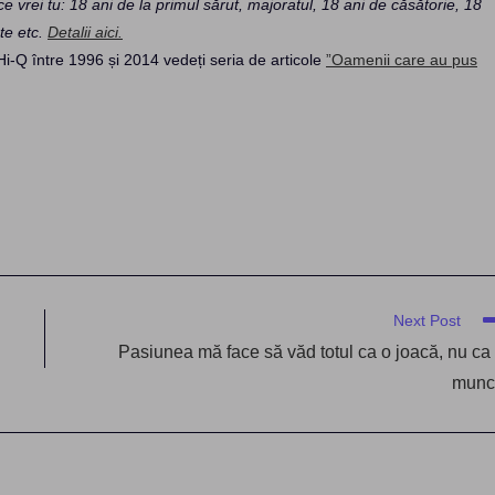
ice vrei tu: 18 ani de la primul sărut, majoratul, 18 ani de căsătorie, 18
te etc.
Detalii aici.
Hi-Q între 1996 și 2014 vedeți seria de articole
”Oamenii care au pus
Next Post
Pasiunea mă face să văd totul ca o joacă, nu ca
munc