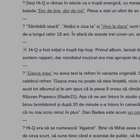
? Deși Hi-Q a rămas în istorie ca o trupă energică, cu mesaje
balada
”Dor de tine, dor de noi”
. Piesa a stat un sfert de an
—
? ”Sâmbătă seară”, ”Astăzi e ziua ta” și
”Vino la dans”
sunt 
de-a lungul celor 18 ani. În afară de aceste trei cover-uri,
—
Hi-Q a fost inițial o trupă hip-hop. Primul album, lansat
suntem rapperi, dar rezultatul muzical era mai apropiat de 
—
?
”Gașca mea”
nu avea text la refren în varianta originală.
celebrul refren ”Gașca mea nu poate să stea liniștită, nicio 
auzit tot albumul și le-am spus că la piesa 8 vreau să rămâ
Răzvan Popescu (Radio21). Așa că ne-am întors în studio ș
birou bombănind și după 20 de minute s-a întors în cameră 
că nu mai scriu nimic în plus”. Dan Badea este acum
un co
—
? Hi-Q era să se numească ”Against”. Bine că Mihai avea o 
de ceva scurt, să sune bine când e scandat de public, să fie