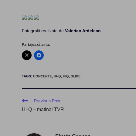
Fotografii realizate de
Valerian Ardelean
Partajează asta:
TAGS
:
CONCERTE
,
HI-Q
,
HIQ
,
SLIDE
Read
Previous Post
more
Hi-Q – matinal TVR
articles