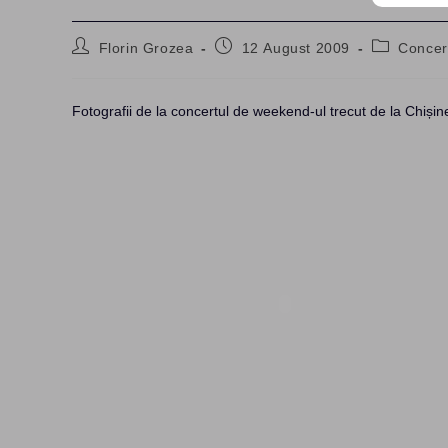
Post
Post
Post
Florin Grozea
12 August 2009
Concer
author:
published:
category:
Fotografii de la concertul de weekend-ul trecut de la Chișin