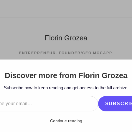
Florin Grozea
ENTREPRENEUR. FOUNDER/CEO MOCAPP.
Discover more from Florin Grozea
>
20
Subscribe now to keep reading and get access to the full archive.
…
SUBSCRI
Continue reading
 Chisineu Cris