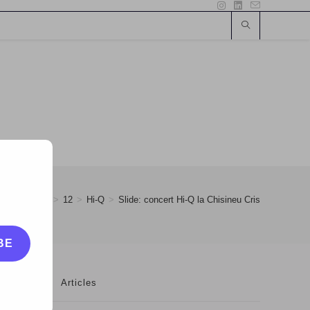
09
>
August
>
12
>
Hi-Q
>
Slide: concert Hi-Q la Chisineu Cris
BE
Articles