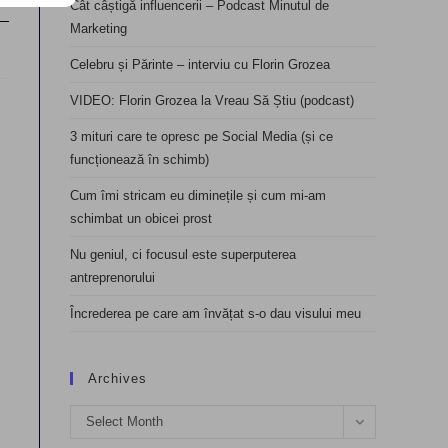
Cât câștigă influencerii – Podcast Minutul de
Marketing
Celebru și Părinte – interviu cu Florin Grozea
VIDEO: Florin Grozea la Vreau Să Știu (podcast)
3 mituri care te opresc pe Social Media (și ce
funcționează în schimb)
Cum îmi stricam eu diminețile și cum mi-am
schimbat un obicei prost
Nu geniul, ci focusul este superputerea
antreprenorului
Încrederea pe care am învățat s-o dau visului meu
Archives
Archives
Select Month