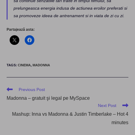
sa continue senzatiile tari traite in timpul filmului, sa
prelungeasca energia indusa de actiunea eroilor preferati si
sa promoveze ideea de antrenament si in viata de zi cu zi.
Partajează asta:
TAGS
:
CINEMA
,
MADONNA
Read
Previous Post
more
Madonna – gratuit şi legal pe MySpace
articles
Next Post
Mashup: Inna vs Madonna & Justin Timberlake – Hot 4
minutes