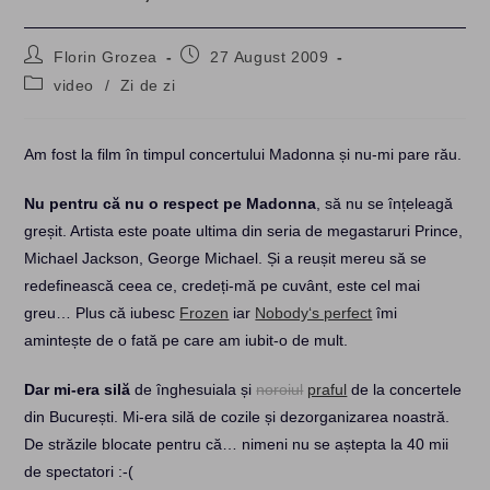
Post
Post
Florin Grozea
27 August 2009
author:
published:
Post
video
/
Zi de zi
category:
Am fost la film în timpul concertului Madonna și nu-mi pare rău.
Nu pentru că nu o respect pe Madonna
, să nu se înțeleagă
greșit. Artista este poate ultima din seria de megastaruri Prince,
Michael Jackson, George Michael. Și a reușit mereu să se
redefinească ceea ce, credeți-mă pe cuvânt, este cel mai
greu… Plus că iubesc
Frozen
iar
Nobody‘s perfect
îmi
amintește de o fată pe care am iubit-o de mult.
Dar mi-era silă
de înghesuiala și
noroiul
praful
de la concertele
din București. Mi-era silă de cozile și dezorganizarea noastră.
De străzile blocate pentru că… nimeni nu se aștepta la 40 mii
de spectatori :-(