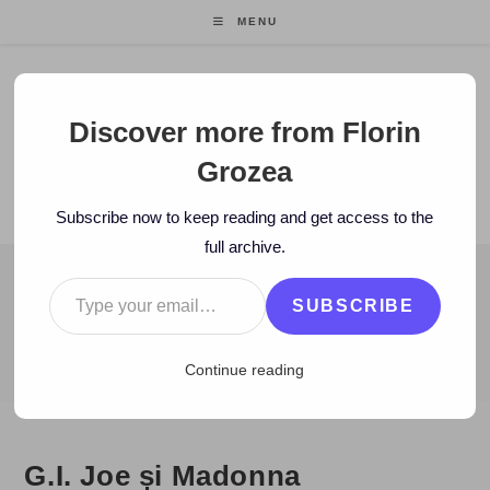
Skip
MENU
to
content
Florin Grozea
Discover more from Florin
Grozea
ENTREPRENEUR. FOUNDER/CEO MOCAPP.
Subscribe now to keep reading and get access to the
full archive.
Type your email…
BLOG
SUBSCRIBE
>
2009
>
August
>
27
>
Zi de zi
>
G.I. Joe și Madonna
Continue reading
G.I. Joe și Madonna