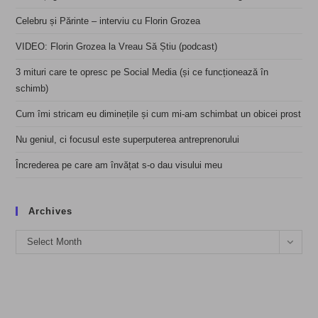
Celebru și Părinte – interviu cu Florin Grozea
VIDEO: Florin Grozea la Vreau Să Știu (podcast)
3 mituri care te opresc pe Social Media (și ce funcționează în
schimb)
Cum îmi stricam eu diminețile și cum mi-am schimbat un obicei prost
Nu geniul, ci focusul este superputerea antreprenorului
Încrederea pe care am învățat s-o dau visului meu
Archives
Archives
Select Month