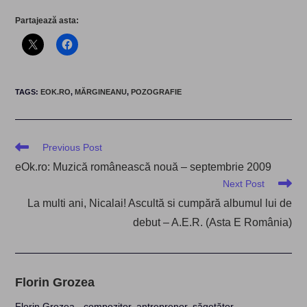
Partajează asta:
TAGS
:
EOK.RO
,
MĂRGINEANU
,
POZOGRAFIE
Read
Previous Post
more
eOk.ro: Muzică românească nouă – septembrie 2009
articles
Next Post
La multi ani, Nicalai! Ascultă si cumpără albumul lui de
debut – A.E.R. (Asta E România)
Florin Grozea
Florin Grozea - compozitor, antreprenor, săgetător.