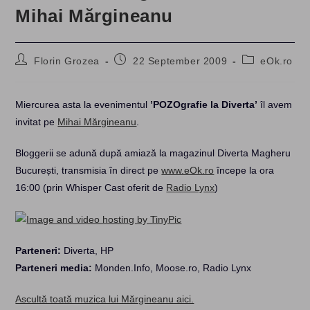
Mihai Mărgineanu
Post
Post
Post
Florin Grozea
22 September 2009
eOk.ro
author:
published:
category:
Miercurea asta la evenimentul
’POZOgrafie la Diverta’
îl avem
invitat pe
Mihai Mărgineanu
.
Bloggerii se adună după amiază la magazinul Diverta Magheru
București, transmisia în direct pe
www.eOk.ro
începe la ora
16:00 (prin Whisper Cast oferit de
Radio Lynx
)
Parteneri:
Diverta, HP
Parteneri media:
Monden.Info, Moose.ro, Radio Lynx
Ascultă toată muzica lui Mărgineanu aici.