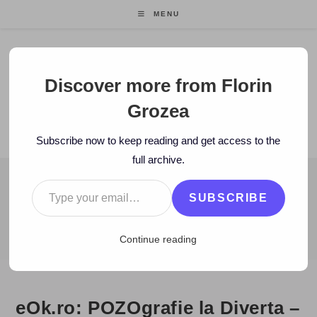
Skip
MENU
to
content
Florin Grozea
Discover more from Florin
Grozea
ENTREPRENEUR. FOUNDER/CEO MOCAPP.
Subscribe now to keep reading and get access to the
full archive.
Type your email…
BLOG
SUBSCRIBE
>
2009
>
September
>
22
>
eOk.ro
>
eOk.ro: POZOgrafie la Diver
Continue reading
eOk.ro: POZOgrafie la Diverta –