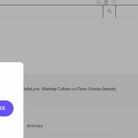
>
eOk.ro
>
RadioLynx: Mashup Culture cu Florin Grozea (teaser)
BE
Articles