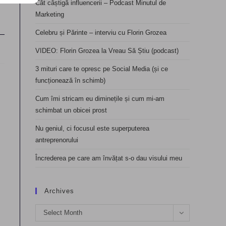
Cât câștigă influencerii – Podcast Minutul de
Marketing
Celebru și Părinte – interviu cu Florin Grozea
VIDEO: Florin Grozea la Vreau Să Știu (podcast)
3 mituri care te opresc pe Social Media (și ce
funcționează în schimb)
Cum îmi stricam eu diminețile și cum mi-am
schimbat un obicei prost
Nu geniul, ci focusul este superputerea
antreprenorului
Încrederea pe care am învățat s-o dau visului meu
Archives
Archives
Select Month