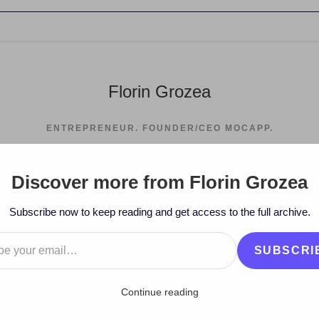
Florin Grozea
ENTREPRENEUR. FOUNDER/CEO MOCAPP.
Discover more from Florin Grozea
>
2009
>
September
>
23
Subscribe now to keep reading and get access to the full archive.
…
SUBSCRI
Continue reading
lture cu Florin Grozea