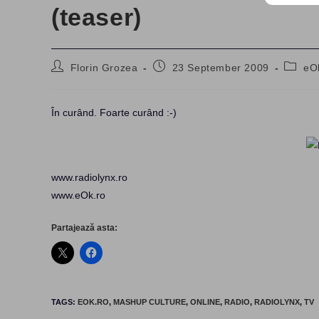
(teaser)
Post
Post
Post
Florin Grozea
23 September 2009
eO
author:
published:
catego
În curând. Foarte curând :-)
www.radiolynx.ro
www.eOk.ro
Partajează asta:
TAGS
:
EOK.RO
,
MASHUP CULTURE
,
ONLINE
,
RADIO
,
RADIOLYNX
,
TV