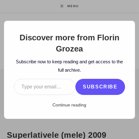
Skip
MENU
to
content
Florin Grozea
Discover more from Florin
Grozea
ENTREPRENEUR. FOUNDER/CEO MOCAPP.
Subscribe now to keep reading and get access to the
full archive.
Type your email…
BLOG
SUBSCRIBE
>
2010
>
January
>
2
>
Twitter
>
Superlativele (mele) 2009
Continue reading
Superlativele (mele) 2009