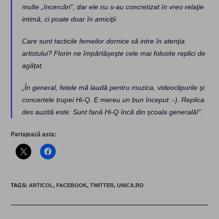
multe „încercări”, dar ele nu s-au concretizat în vreo relaţie
intimă, ci poate doar în amiciţii.
Care sunt tacticile femeilor dornice să intre în atenţia
artistului? Florin ne împărtăşeşte cele mai folosite replici de
agăţat.
„În general, fetele mă laudă pentru muzica, videoclipurile şi
concertele trupei Hi-Q. E mereu un bun început :-). Replica
des auzită este: Sunt fană Hi-Q încă din școala generală!”.
Partajează asta:
TAGS
:
ARTICOL
,
FACEBOOK
,
TWITTER
,
UNICA.RO