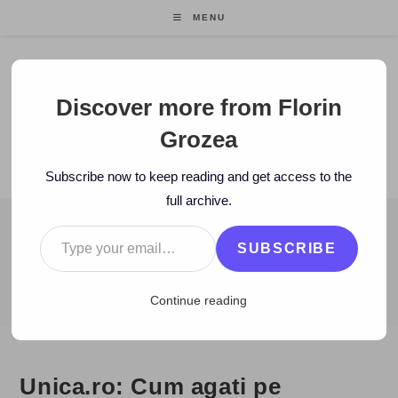
Skip
MENU
to
content
Florin Grozea
Discover more from Florin
Grozea
ENTREPRENEUR. FOUNDER/CEO MOCAPP.
Subscribe now to keep reading and get access to the
full archive.
Type your email…
BLOG
SUBSCRIBE
>
2010
>
January
>
15
>
Cele mai bune articole
>
Unica.ro: Cum ag
Continue reading
Unica.ro: Cum agati pe