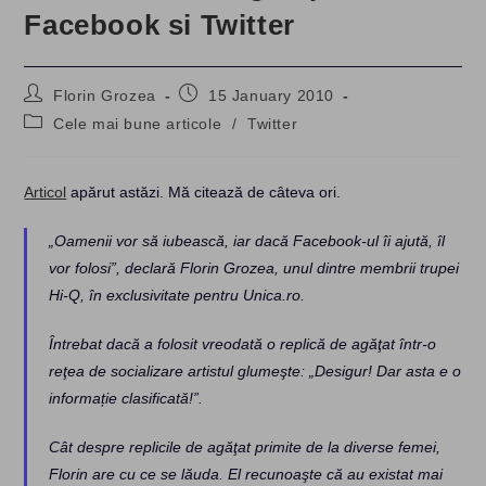
Facebook si Twitter
Post
Post
Florin Grozea
15 January 2010
author:
published:
Post
Cele mai bune articole
/
Twitter
category:
Articol
apărut astăzi. Mă citează de câteva ori.
„Oamenii vor să iubească, iar dacă Facebook-ul îi ajută, îl
vor folosi”, declară Florin Grozea, unul dintre membrii trupei
Hi-Q, în exclusivitate pentru Unica.ro.
Întrebat dacă a folosit vreodată o replică de agăţat într-o
reţea de socializare artistul glumeşte: „Desigur! Dar asta e o
informație clasificată!”.
Cât despre replicile de agăţat primite de la diverse femei,
Florin are cu ce se lăuda. El recunoaşte că au existat mai