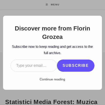
Skip
MENU
to
content
Florin Grozea
Discover more from Florin
Grozea
ENTREPRENEUR. FOUNDER/CEO MOCAPP.
Subscribe now to keep reading and get access to the
full archive.
Type your email…
BLOG
SUBSCRIBE
>
2010
>
January
>
22
>
TV
>
Statistici Media Forest: Muzica ro
Continue reading
Statistici Media Forest: Muzica