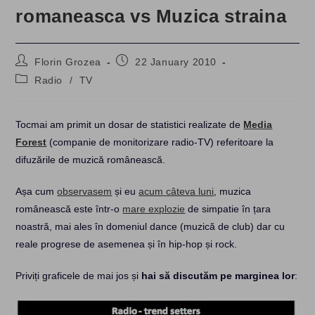
romaneasca vs Muzica straina
Post
Post
Florin Grozea
22 January 2010
author:
published:
Post
Radio
/
TV
category:
Tocmai am primit un dosar de statistici realizate de
Media
Forest
(companie de monitorizare radio-TV) referitoare la
difuzările de muzică românească.
Așa cum
observasem
și eu
acum câteva luni
, muzica
românească este într-o
mare explozie
de simpatie în țara
noastră, mai ales în domeniul dance (muzică de club) dar cu
reale progrese de asemenea și în hip-hop și rock.
Priviți graficele de mai jos și
hai să discutăm pe marginea lor
: