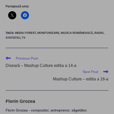
Partajează asta:
TAGS
:
MEDIA FOREST
,
MONITORIZARE
,
MUZICA ROMÂNEASCĂ
,
RADIO
,
STATISTICI
,
TV
Read
Previous Post
more
Diseară – Mashup Culture editia a 14-a
articles
Next Post
Mashup Culture – editia a 16-a
Florin Grozea
Florin Grozea - compozitor, antreprenor, săgetător.