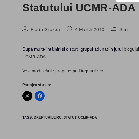
Statutului UCMR-ADA
Post
Post
Post
Florin Grozea
4 March 2010
Stiri
author:
published:
category:
După multe întâlniri și discuții grupul adunat în jurul
blogului 
UCMR-ADA
.
Vezi modificările propuse pe Drepturile.ro
Partajează asta:
TAGS
:
DREPTURILE.RO
,
STATUT
,
UCMR-ADA