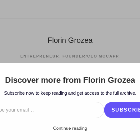
Florin Grozea
ENTREPRENEUR. FOUNDER/CEO MOCAPP.
Discover more from Florin Grozea
>
2010
>
March
>
4
>
Stiri
Subscribe now to keep reading and get access to the full archive.
…
SUBSCRI
Continue reading
i de modificări ale