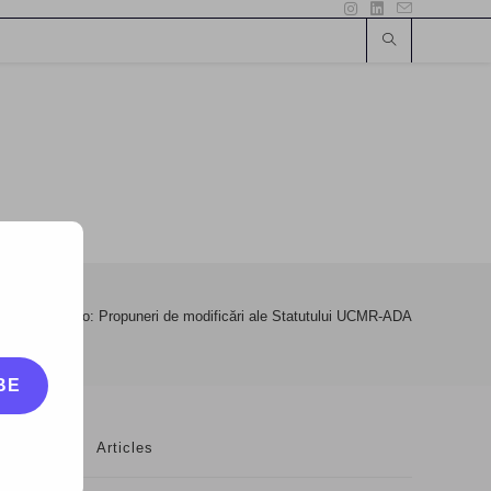
>
Drepturile.ro: Propuneri de modificări ale Statutului UCMR-ADA
BE
Articles