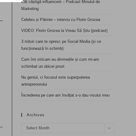
Cât câștigă influencerii – Podcast Minutul de
Marketing
Celebru și Părinte – interviu cu Florin Grozea
VIDEO: Florin Grozea la Vreau Să Știu (podcast)
3 mituri care te opresc pe Social Media (și ce
funcționează în schimb)
Cum îmi stricam eu diminețile și cum mi-am
schimbat un obicei prost
Nu geniul, ci focusul este superputerea
antreprenorului
Încrederea pe care am învățat s-o dau visului meu
Archives
Archives
Select Month