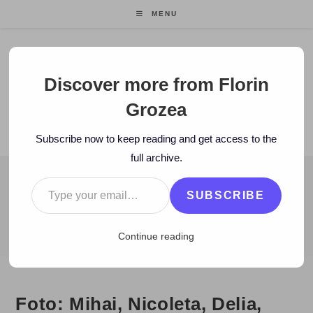
Skip
MENU
to
content
Florin Grozea
Discover more from Florin
Grozea
ENTREPRENEUR. FOUNDER/CEO MOCAPP.
Subscribe now to keep reading and get access to the
full archive.
Type your email…
BLOG
SUBSCRIBE
>
2010
>
March
>
25
>
Hi-Q
>
Foto: Mihai, Nicoleta, Delia, Florin (
Continue reading
Foto: Mihai, Nicoleta, Delia,