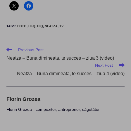
TAGS
:
FOTO
,
HI-Q
,
HIQ
,
NEATZA
,
TV
Read
Previous Post
more
Neatza – Buna dimineata, te succes – ziua 3 (video)
articles
Next Post
Neatza – Buna dimineata, te succes – ziua 4 (video)
Florin Grozea
Florin Grozea - compozitor, antreprenor, săgetător.