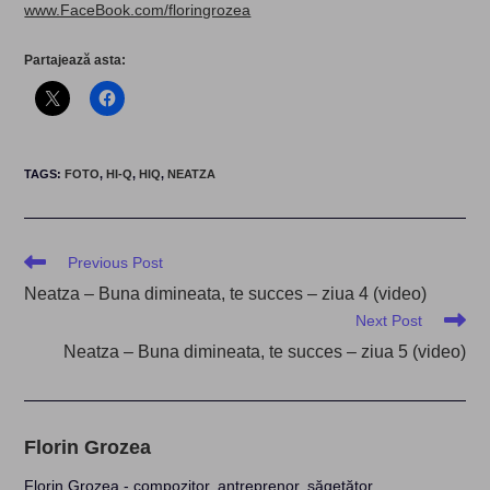
www.FaceBook.com/floringrozea
Partajează asta:
TAGS
:
FOTO
,
HI-Q
,
HIQ
,
NEATZA
Read
Previous Post
more
Neatza – Buna dimineata, te succes – ziua 4 (video)
articles
Next Post
Neatza – Buna dimineata, te succes – ziua 5 (video)
Florin Grozea
Florin Grozea - compozitor, antreprenor, săgetător.