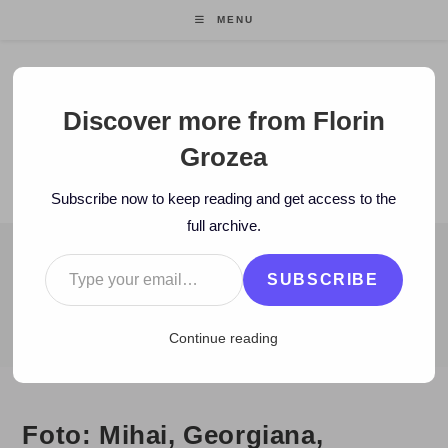
Skip
MENU
to
content
Florin Grozea
Discover more from Florin
Grozea
ENTREPRENEUR. FOUNDER/CEO MOCAPP.
Subscribe now to keep reading and get access to the
full archive.
Type your email…
BLOG
SUBSCRIBE
>
2010
>
March
>
26
>
Hi-Q
>
Foto: Mihai, Georgiana, Adelina, Flor
Continue reading
Foto: Mihai, Georgiana,