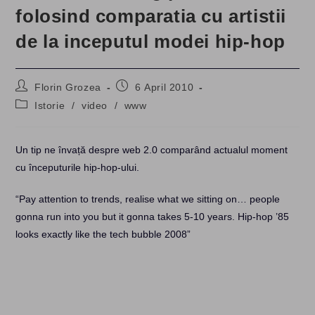
folosind comparatia cu artistii
de la inceputul modei hip-hop
Post
Post
Florin Grozea
6 April 2010
author:
published:
Post
Istorie
/
video
/
www
category:
Un tip ne învață despre web 2.0 comparând actualul moment
cu începuturile hip-hop-ului.
“Pay attention to trends, realise what we sitting on… people
gonna run into you but it gonna takes 5-10 years. Hip-hop ’85
looks exactly like the tech bubble 2008”