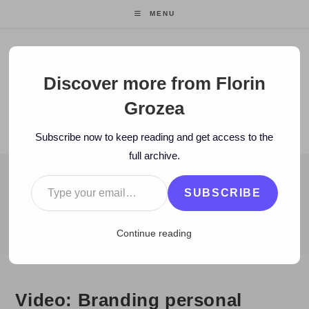
Skip
MENU
to
content
Florin Grozea
Discover more from Florin
Grozea
ENTREPRENEUR. FOUNDER/CEO MOCAPP.
Subscribe now to keep reading and get access to the
full archive.
Type your email…
BLOG
SUBSCRIBE
>
2010
>
April
>
6
>
Istorie
>
Video: Branding personal folosind com
Continue reading
Video: Branding personal