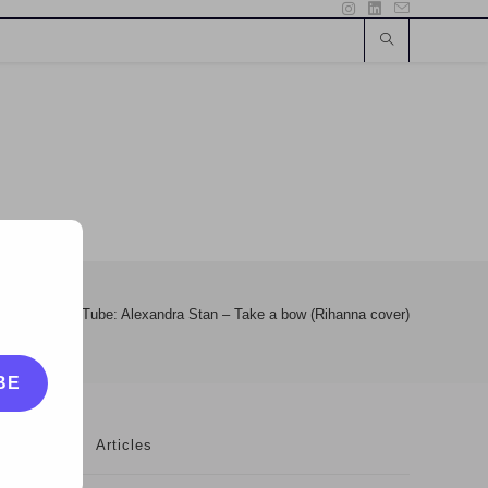
video
>
YouTube: Alexandra Stan – Take a bow (Rihanna cover)
BE
Articles