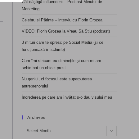
Cât câștigă influencerii – Podcast Minutul de
Marketing
Celebru și Părinte – interviu cu Florin Grozea
VIDEO: Florin Grozea la Vreau Să Știu (podcast)
3 mituri care te opresc pe Social Media (și ce
funcționează în schimb)
Cum îmi stricam eu diminețile și cum mi-am
schimbat un obicei prost
Nu geniul, ci focusul este superputerea
antreprenorului
Încrederea pe care am învățat s-o dau visului meu
Archives
Archives
Select Month