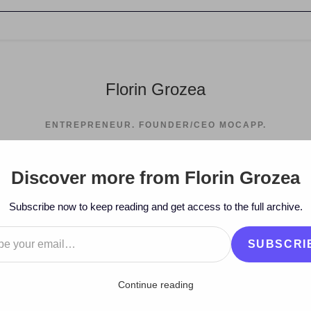
Florin Grozea
ENTREPRENEUR. FOUNDER/CEO MOCAPP.
Discover more from Florin Grozea
>
2010
>
April
>
7
>
Subscribe now to keep reading and get access to the full archive.
…
SUBSCRI
Continue reading
tan – Take a bow (Rihanna