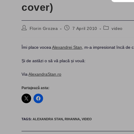
cover)
Post
Post
Post
Florin Grozea
7 April 2010
video
author:
published:
category:
Îmi place vocea
Alexandrei Stan
, m-a impresionat încă de câ
Și de astăzi o să vă placă și vouă:
Via
AlexandraStan.ro
Partajează asta:
TAGS
:
ALEXANDRA STAN
,
RIHANNA
,
VIDEO