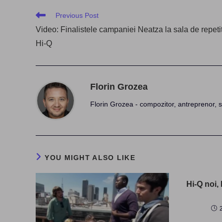
Read
Previous Post
more
Video: Finalistele campaniei Neatza la sala de repetit
articles
Hi-Q
Florin Grozea
Florin Grozea - compozitor, antreprenor, s
YOU MIGHT ALSO LIKE
Hi-Q noi