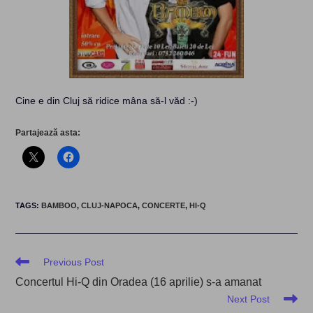
Cine e din Cluj să ridice mâna să-l văd :-)
Partajează asta:
TAGS
:
BAMBOO
,
CLUJ-NAPOCA
,
CONCERTE
,
HI-Q
Read
Previous Post
more
Concertul Hi-Q din Oradea (16 aprilie) s-a amanat
articles
Next Post