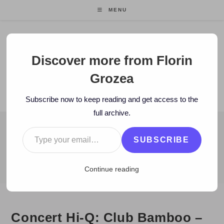
Skip
MENU
to
content
Florin Grozea
Discover more from Florin
Grozea
ENTREPRENEUR. FOUNDER/CEO MOCAPP.
Subscribe now to keep reading and get access to the
full archive.
Type your email…
BLOG
SUBSCRIBE
>
2010
>
April
>
16
>
Hi-Q
>
Concert Hi-Q: Club Bamboo – Cluj Nap
Continue reading
Concert Hi-Q: Club Bamboo –