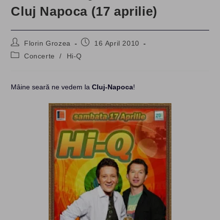
Cluj Napoca (17 aprilie)
Post
Post
Florin Grozea
16 April 2010
author:
published:
Post
Concerte
/
Hi-Q
category:
Mâine seară ne vedem la
Cluj-Napoca
!