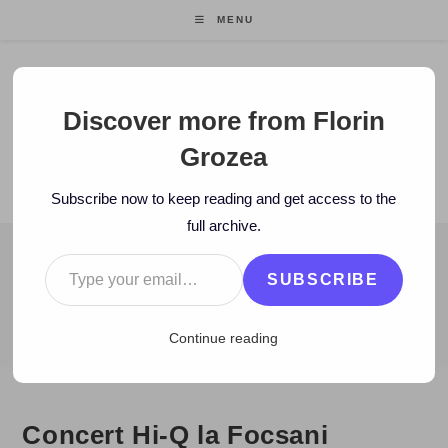
Skip
MENU
to
content
Florin Grozea
Discover more from Florin
Grozea
ENTREPRENEUR. FOUNDER/CEO MOCAPP.
Subscribe now to keep reading and get access to the
full archive.
Type your email…
BLOG
SUBSCRIBE
>
2010
>
April
>
23
>
Hi-Q
>
Concert Hi-Q la Focsani
Continue reading
Concert Hi-Q la Focsani