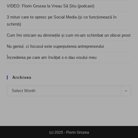
VIDEO: Florin Grozea la Vreau Să Știu (podcast)
3 mituri care te opresc pe Social Media (și ce funcționează în
schimb)
Cum îmi stricam eu diminețile și cum mi-am schimbat un obicei prost
Nu geniul, ci focusul este superputerea antreprenorului
Încrederea pe care am învățat s-o dau visului meu
Archives
Archives
Select Month
(c) 2025 - Florin Grozea