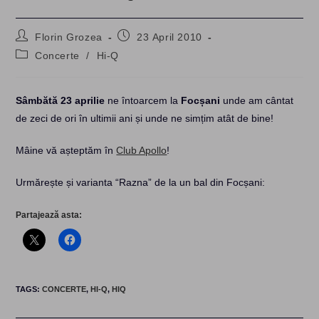
Post
Post
Florin Grozea
23 April 2010
author:
published:
Post
Concerte
/
Hi-Q
category:
Sâmbătă 23 aprilie
ne întoarcem la
Focșani
unde am cântat
de zeci de ori în ultimii ani și unde ne simțim atât de bine!
Mâine vă așteptăm în
Club Apollo
!
Urmărește și varianta “Razna” de la un bal din Focșani:
Partajează asta:
TAGS
:
CONCERTE
,
HI-Q
,
HIQ