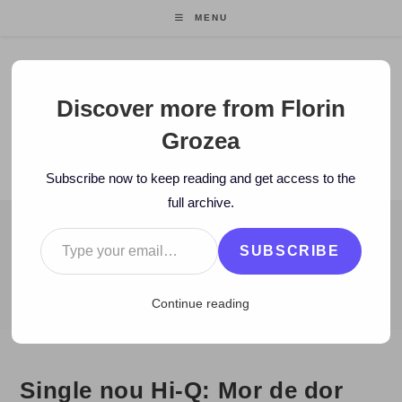
Skip
MENU
to
content
Florin Grozea
Discover more from Florin
Grozea
ENTREPRENEUR. FOUNDER/CEO MOCAPP.
Subscribe now to keep reading and get access to the
full archive.
Type your email…
BLOG
SUBSCRIBE
>
2010
>
May
>
9
>
Muzica noua
>
Single nou Hi-Q: Mor de dor (f
Continue reading
Single nou Hi-Q: Mor de dor