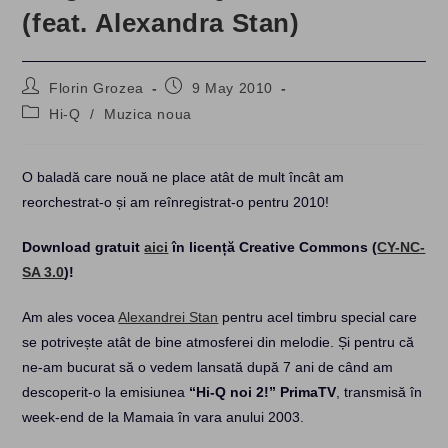
(feat. Alexandra Stan)
Post
Post
Florin Grozea
9 May 2010
author:
published:
Post
Hi-Q
/
Muzica noua
category:
O baladă care nouă ne place atât de mult încât am
reorchestrat-o și am reînregistrat-o pentru 2010!
Download gratuit
aici
în licență Creative Commons (
CY-NC-
SA 3.0
)!
Am ales vocea
Alexandrei Stan
pentru acel timbru special care
se potrivește atât de bine atmosferei din melodie. Și pentru că
ne-am bucurat să o vedem lansată după 7 ani de când am
descoperit-o la emisiunea
“Hi-Q noi 2!” PrimaTV
, transmisă în
week-end de la Mamaia în vara anului 2003.