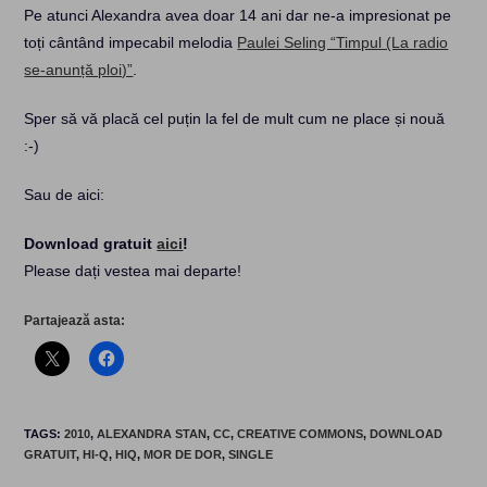
Pe atunci Alexandra avea doar 14 ani dar ne-a impresionat pe
toți cântând impecabil melodia
Paulei Seling “Timpul (La radio
se-anunță ploi)”
.
Sper să vă placă cel puțin la fel de mult cum ne place și nouă
:-)
Sau de aici:
Download gratuit
aici
!
Please dați vestea mai departe!
Partajează asta:
TAGS
:
2010
,
ALEXANDRA STAN
,
CC
,
CREATIVE COMMONS
,
DOWNLOAD
GRATUIT
,
HI-Q
,
HIQ
,
MOR DE DOR
,
SINGLE