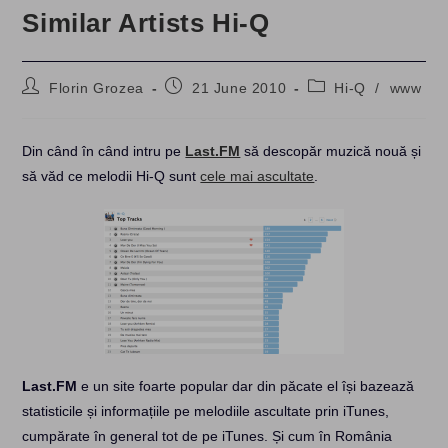
Similar Artists Hi-Q
Post
Post
Post
Florin Grozea
21 June 2010
Hi-Q
/
www
author:
published:
category:
Din când în când intru pe
Last.FM
să descopăr muzică nouă și
să văd ce melodii Hi-Q sunt
cele mai ascultate
.
Last.FM
e un site foarte popular dar din păcate el își bazează
statisticile și informațiile pe melodiile ascultate prin iTunes,
cumpărate în general tot de pe iTunes. Și cum în România