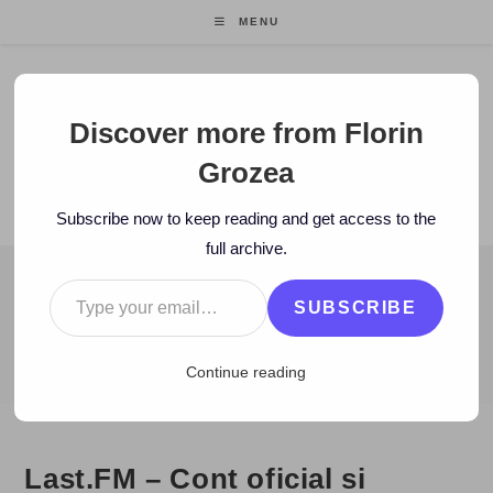
Skip
MENU
to
content
Florin Grozea
Discover more from Florin
Grozea
ENTREPRENEUR. FOUNDER/CEO MOCAPP.
Subscribe now to keep reading and get access to the
full archive.
Type your email…
BLOG
SUBSCRIBE
>
2010
>
June
>
21
>
www
>
Last.FM – Cont oficial si Similar Arti
Continue reading
Last.FM – Cont oficial si