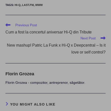
TAGS
:
HI-Q
,
LAST.FM
,
WWW
Read
Previous Post
more
Cum a fost la concertul aniversar Hi-Q din Tribute
articles
Next Post
New mashup! Patric La Funk x Hi-Q x Deepcentral – Is it
love or self control?
Florin Grozea
Florin Grozea - compozitor, antreprenor, săgetător.
YOU MIGHT ALSO LIKE