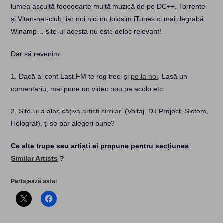
lumea ascultă foooooarte multă muzică de pe DC++, Torrente
și Vitan-net-club, iar noi nici nu folosim iTunes ci mai degrabă
Winamp… site-ul acesta nu este deloc relevant!
Dar să revenim:
1. Dacă ai cont Last.FM te rog treci și
pe la noi
. Lasă un
comentariu, mai pune un video nou pe acolo etc.
2. Site-ul a ales câțiva
artiști similari
(Voltaj, DJ Project, Sistem,
Holograf), ți se par alegeri bune?
Ce alte trupe sau artiști ai propune pentru secțiunea
Similar Artists
?
Partajează asta: