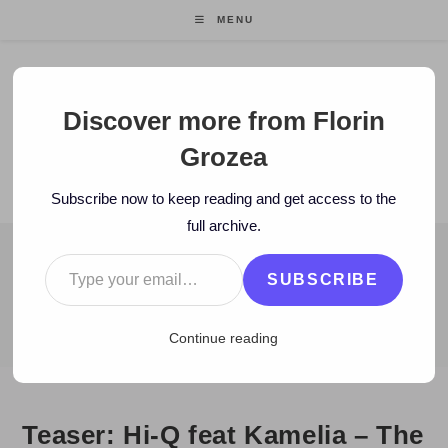
Skip
MENU
to
content
Florin Grozea
Discover more from Florin
Grozea
ENTREPRENEUR. FOUNDER/CEO MOCAPP.
Subscribe now to keep reading and get access to the
full archive.
Type your email…
BLOG
SUBSCRIBE
>
2010
>
July
>
9
>
Hi-Q
>
Teaser: Hi-Q feat Kamelia – The One
Continue reading
Teaser: Hi-Q feat Kamelia – The