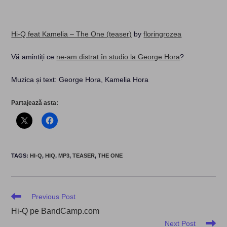
Hi-Q feat Kamelia – The One (teaser)
by
floringrozea
Vă amintiți ce
ne-am distrat în studio la George Hora
?
Muzica și text: George Hora, Kamelia Hora
Partajează asta:
TAGS
:
HI-Q
,
HIQ
,
MP3
,
TEASER
,
THE ONE
Read
Previous Post
more
Hi-Q pe BandCamp.com
articles
Next Post