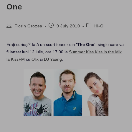
One
Post
Post
Post
Florin Grozea
9 July 2010
Hi-Q
author:
published:
category:
Erați curioși? Iată un scurt teaser din
’The One’
, single care va
fi lansat luni 12 iulie, ora 17:00 la
Summer Kiss Kiss in the Mix
la KissFM
cu
Olix
și
DJ Yaang
.