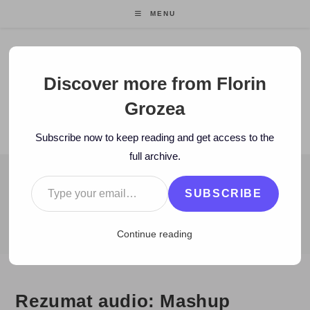
Skip
MENU
to
content
Florin Grozea
Discover more from Florin
Grozea
ENTREPRENEUR. FOUNDER/CEO MOCAPP.
Subscribe now to keep reading and get access to the
full archive.
Type your email…
BLOG
SUBSCRIBE
>
2010
>
September
>
7
>
Radio
>
Rezumat audio: Mashup Culture –
Continue reading
Rezumat audio: Mashup