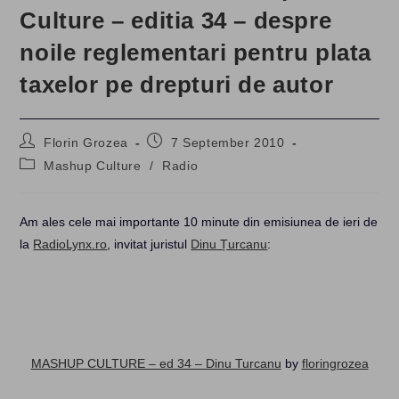
Culture – editia 34 – despre
noile reglementari pentru plata
taxelor pe drepturi de autor
Post
Post
Florin Grozea
7 September 2010
author:
published:
Post
Mashup Culture
/
Radio
category:
Am ales cele mai importante 10 minute din emisiunea de ieri de
la
RadioLynx.ro
, invitat juristul
Dinu Țurcanu
:
MASHUP CULTURE – ed 34 – Dinu Turcanu
by
floringrozea