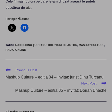
Cele 4 mashup-uri pe care le-am difuzat aseară le puteți
descărca de
aici
.
Partajează asta:
TAGS
:
AUDIO
,
DINU ȚURCANU
,
DREPTURI DE AUTOR
,
MASHUP CULTURE
,
RADIO ONLINE
Read
Previous Post
more
Mashup Culture – editia 34 – invitat: jurist Dinu Turcanu
articles
Next Post
Mashup Culture – editia 35 – invitat: Dorian Enache